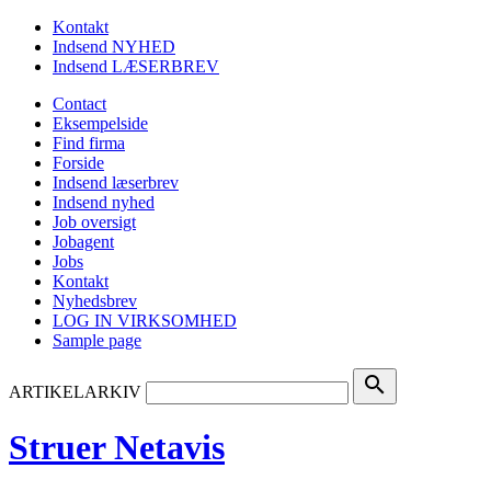
Kontakt
Indsend NYHED
Indsend LÆSERBREV
Contact
Eksempelside
Find firma
Forside
Indsend læserbrev
Indsend nyhed
Job oversigt
Jobagent
Jobs
Kontakt
Nyhedsbrev
LOG IN VIRKSOMHED
Sample page
search
ARTIKELARKIV
Struer Netavis