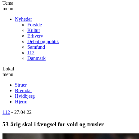
Tema
menu
Nyheder
Forside
Kultur
Erhverv
Debat og politik
Samfund
112
Danmark
Lokal
menu
Struer
Bremdal
Hvidbjerg
Hjerm
112
•
27.04.22
53-årig skal i fængsel for vold og trusler