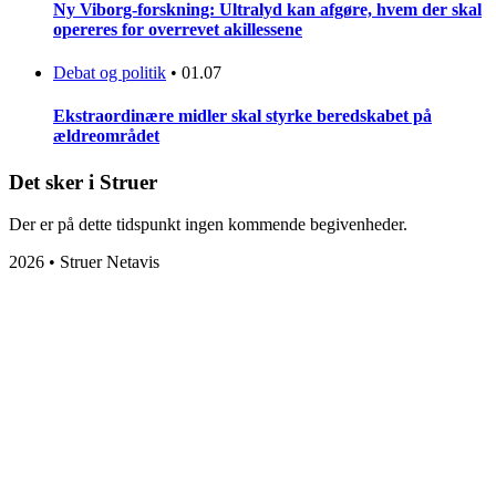
Ny Viborg-forskning: Ultralyd kan afgøre, hvem der skal
opereres for overrevet akillessene
Debat og politik
•
01.07
Ekstraordinære midler skal styrke beredskabet på
ældreområdet
Det sker i Struer
Der er på dette tidspunkt ingen kommende begivenheder.
2026 • Struer Netavis