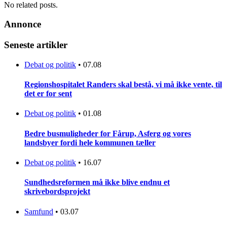
No related posts.
Annonce
Seneste artikler
Debat og politik
•
07.08
Regionshospitalet Randers skal bestå, vi må ikke vente, til
det er for sent
Debat og politik
•
01.08
Bedre busmuligheder for Fårup, Asferg og vores
landsbyer fordi hele kommunen tæller
Debat og politik
•
16.07
Sundhedsreformen må ikke blive endnu et
skrivebordsprojekt
Samfund
•
03.07