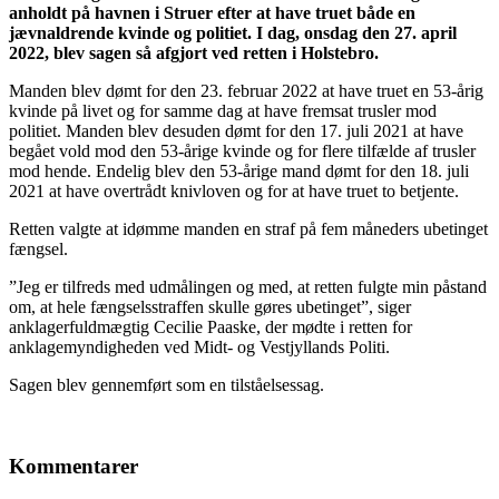
anholdt på havnen i Struer efter at have truet både en
jævnaldrende kvinde og politiet. I dag, onsdag den 27. april
2022, blev sagen så afgjort ved retten i Holstebro.
Manden blev dømt for den 23. februar 2022 at have truet en 53-årig
kvinde på livet og for samme dag at have fremsat trusler mod
politiet. Manden blev desuden dømt for den 17. juli 2021 at have
begået vold mod den 53-årige kvinde og for flere tilfælde af trusler
mod hende. Endelig blev den 53-årige mand dømt for den 18. juli
2021 at have overtrådt knivloven og for at have truet to betjente.
Retten valgte at idømme manden en straf på fem måneders ubetinget
fængsel.
”Jeg er tilfreds med udmålingen og med, at retten fulgte min påstand
om, at hele fængselsstraffen skulle gøres ubetinget”, siger
anklagerfuldmægtig Cecilie Paaske, der mødte i retten for
anklagemyndigheden ved Midt- og Vestjyllands Politi.
Sagen blev gennemført som en tilståelsessag.
Kommentarer