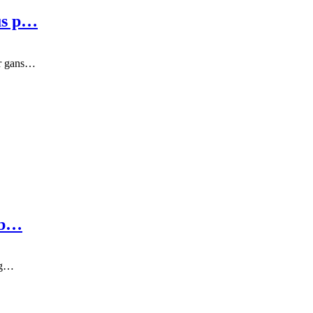
kus p…
or gans…
i b…
rig…