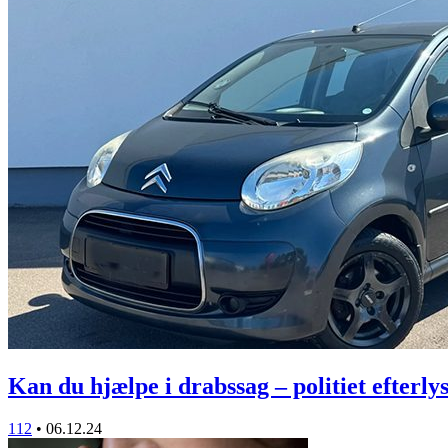
Kan du hjælpe i drabssag – politiet efterl
112
•
06.12.24