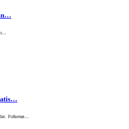
lan…
rvo…
ratis…
idat. Folkemø…