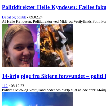
Politidirektør Helle Kyndesen: Fælles fo
Debat og politik
•
09.02.24
Af Helle Kyndesen, Politidirektør ved Midt- og Vestjyllands Politi F
14-årig pige fra Skjern forsvundet – polit
112
•
08.12.23
Politiet i Midt- og Vestjylland beder om hjælp til at at lede efter 14-å