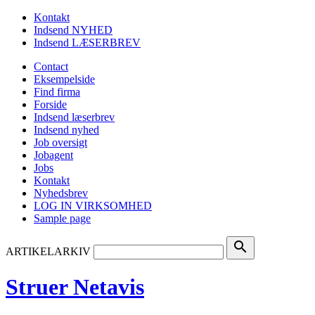
Kontakt
Indsend NYHED
Indsend LÆSERBREV
Contact
Eksempelside
Find firma
Forside
Indsend læserbrev
Indsend nyhed
Job oversigt
Jobagent
Jobs
Kontakt
Nyhedsbrev
LOG IN VIRKSOMHED
Sample page
search
ARTIKELARKIV
Struer Netavis