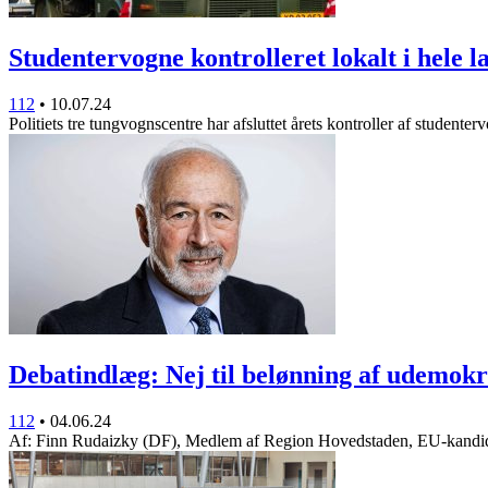
Studentervogne kontrolleret lokalt i hele 
112
•
10.07.24
Politiets tre tungvognscentre har afsluttet årets kontroller af studente
Debatindlæg: Nej til belønning af udemok
112
•
04.06.24
Af: Finn Rudaizky (DF), Medlem af Region Hovedstaden, EU-kand