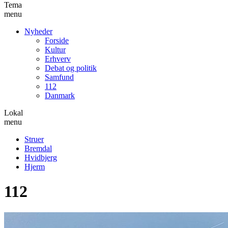
Tema
menu
Nyheder
Forside
Kultur
Erhverv
Debat og politik
Samfund
112
Danmark
Lokal
menu
Struer
Bremdal
Hvidbjerg
Hjerm
112