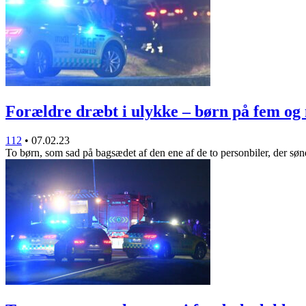
Forældre dræbt i ulykke – børn på fem og
112
•
07.02.23
To børn, som sad på bagsædet af den ene af de to personbiler, der s