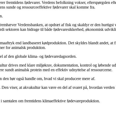
erer fremtidens fødevarer. Verdens befolkning vokser, efterspørgslen ef
idens sunde og ressourceeffektive fødevarer skal komme fra.
n.
fremhæver Verdensbanken, at opdræt af fisk og skaldyr er den hurtigst 
 fordi sektoren kan bidrage til både fødevaresikkerhed, økonomisk udvik
klimaaftryk end landbaseret kødproduktion. Det skyldes blandt andet, at fi
er for animalsk produktion.
el af den globale klima- og fødevaredagsorden.
ultur drives med klare miljøkrav, dokumentation, kontrol og løbende u
re sundt animalsk protein med en effektiv udnyttelse af ressourcerne.
n den bør også handle om, hvad vi skal producere mere af.
at. Den viser, at akvakultur kan være en del af svaret på, hvordan verd
 i samtalen om fremtidens klimaeffektive fødevareproduktion.