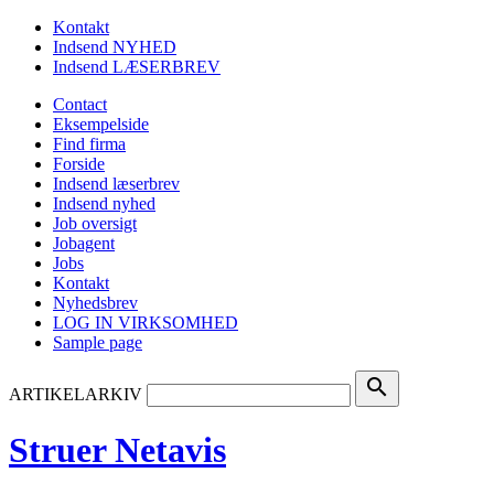
Kontakt
Indsend NYHED
Indsend LÆSERBREV
Contact
Eksempelside
Find firma
Forside
Indsend læserbrev
Indsend nyhed
Job oversigt
Jobagent
Jobs
Kontakt
Nyhedsbrev
LOG IN VIRKSOMHED
Sample page
search
ARTIKELARKIV
Struer Netavis