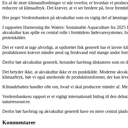
En af de store klimaudfordringer vi står overfor, er hvordan vi produc
reducere sit klimaaftryk. Det kræver, at vi ser bredere på, hvor fremt
Her peger Verdensbanken på akvakultur som en vigtig del af løsninge
I rapporten Harnessing the Waters: Sustainable Aquaculture fra 2025 
akvakultur kan spille en central rolle i fremtidens fødevaresystemer,
proteinkilder.
Det er værd at tage alvorligt, at opdrættet fisk generelt har et lavere 
produktionen kræver mindre areal og ferskvand end mange andre form
Derfor bør akvakultur generelt, herunder havbrug diskuteres som en d
Det betyder ikke, at akvakultur ikke er en punktkilde. Moderne akvak
klimaaftryk, bør vi også anerkende de produktionsformer, der kan leve
Klimadebatten handler ofte om, hvad vi skal producere mindre af. Me
Verdensbankens rapport er et vigtigt internationalt bidrag til den deb
naturressourcer.
Derfor bør havbrug og akvakultur generelt have en mere central plads
Kommentarer