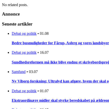
No related posts.
Annonce
Seneste artikler
Debat og politik
•
01.08
Bedre busmuligheder for Fårup, Asferg og vores landsbyer
Debat og politik
•
16.07
Sundhedsreformen må ikke blive endnu et skrivebordsproj
Samfund
•
03.07
Ny Viborg-forskning: Ultralyd kan afgøre, hvem der skal op
Debat og politik
•
01.07
Ekstraordinære midler skal styrke beredskabet på ældreo