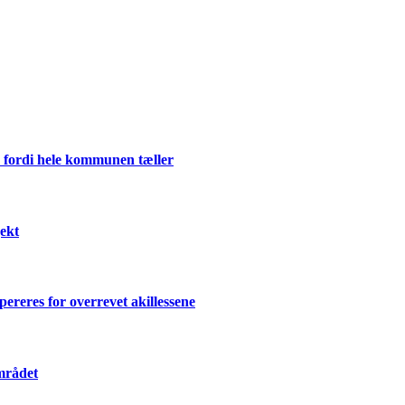
 fordi hele kommunen tæller
ekt
ereres for overrevet akillessene
mrådet