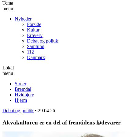
Tema
menu
Nyheder
Forside
Kultur
Erhverv
Debat og politik
Samfund
112
Danmark
Lokal
menu
Struer
Bremdal
Hvidbjerg
Hjerm
Debat og politik
•
29.04.26
Akvakulturen er en del af fremtidens fødevarer