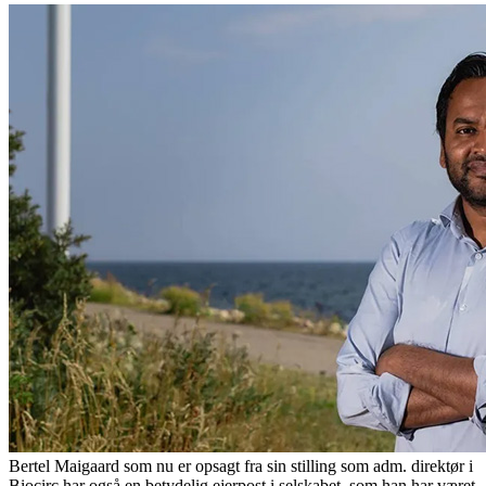
Bertel Maigaard som nu er opsagt fra sin stilling som adm. direktør i
Biocirc har også en betydelig ejerpost i selskabet, som han har været