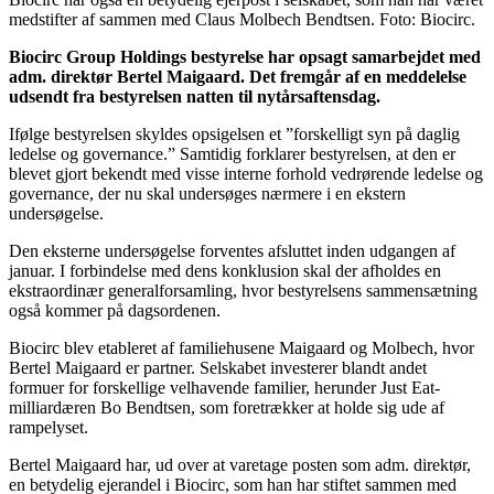
medstifter af sammen med Claus Molbech Bendtsen. Foto: Biocirc.
Biocirc Group Holdings bestyrelse har opsagt samarbejdet med
adm. direktør Bertel Maigaard. Det fremgår af en meddelelse
udsendt fra bestyrelsen natten til nytårsaftensdag.
Ifølge bestyrelsen skyldes opsigelsen et ”forskelligt syn på daglig
ledelse og governance.” Samtidig forklarer bestyrelsen, at den er
blevet gjort bekendt med visse interne forhold vedrørende ledelse og
governance, der nu skal undersøges nærmere i en ekstern
undersøgelse.
Den eksterne undersøgelse forventes afsluttet inden udgangen af
januar. I forbindelse med dens konklusion skal der afholdes en
ekstraordinær generalforsamling, hvor bestyrelsens sammensætning
også kommer på dagsordenen.
Biocirc blev etableret af familiehusene Maigaard og Molbech, hvor
Bertel Maigaard er partner. Selskabet investerer blandt andet
formuer for forskellige velhavende familier, herunder Just Eat-
milliardæren Bo Bendtsen, som foretrækker at holde sig ude af
rampelyset.
Bertel Maigaard har, ud over at varetage posten som adm. direktør,
en betydelig ejerandel i Biocirc, som han har stiftet sammen med