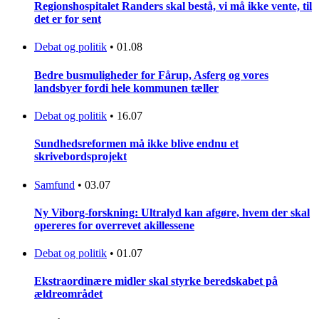
Regionshospitalet Randers skal bestå, vi må ikke vente, til
det er for sent
Debat og politik
•
01.08
Bedre busmuligheder for Fårup, Asferg og vores
landsbyer fordi hele kommunen tæller
Debat og politik
•
16.07
Sundhedsreformen må ikke blive endnu et
skrivebordsprojekt
Samfund
•
03.07
Ny Viborg-forskning: Ultralyd kan afgøre, hvem der skal
opereres for overrevet akillessene
Debat og politik
•
01.07
Ekstraordinære midler skal styrke beredskabet på
ældreområdet