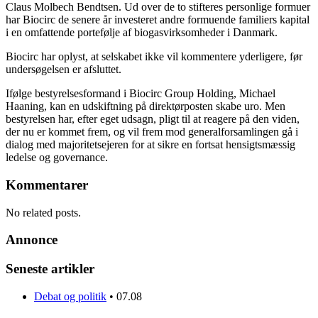
Claus Molbech Bendtsen. Ud over de to stifteres personlige formuer
har Biocirc de senere år investeret andre formuende familiers kapital
i en omfattende portefølje af biogasvirksomheder i Danmark.
Biocirc har oplyst, at selskabet ikke vil kommentere yderligere, før
undersøgelsen er afsluttet.
Ifølge bestyrelsesformand i Biocirc Group Holding, Michael
Haaning, kan en udskiftning på direktørposten skabe uro. Men
bestyrelsen har, efter eget udsagn, pligt til at reagere på den viden,
der nu er kommet frem, og vil frem mod generalforsamlingen gå i
dialog med majoritetsejeren for at sikre en fortsat hensigtsmæssig
ledelse og governance.
Kommentarer
No related posts.
Annonce
Seneste artikler
Debat og politik
•
07.08