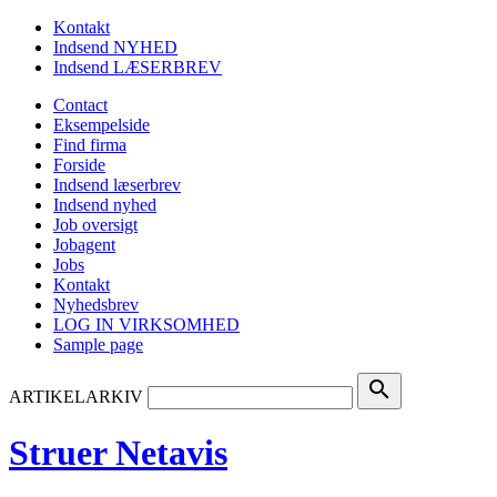
Kontakt
Indsend NYHED
Indsend LÆSERBREV
Contact
Eksempelside
Find firma
Forside
Indsend læserbrev
Indsend nyhed
Job oversigt
Jobagent
Jobs
Kontakt
Nyhedsbrev
LOG IN VIRKSOMHED
Sample page
search
ARTIKELARKIV
Struer Netavis