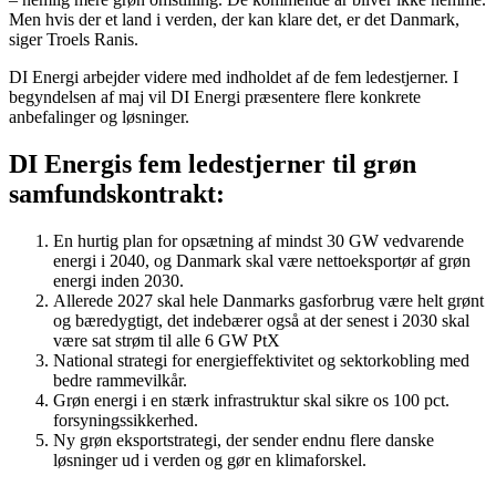
Men hvis der et land i verden, der kan klare det, er det Danmark,
siger Troels Ranis.
DI Energi arbejder videre med indholdet af de fem ledestjerner. I
begyndelsen af maj vil DI Energi præsentere flere konkrete
anbefalinger og løsninger.
DI Energis fem ledestjerner til grøn
samfundskontrakt:
En hurtig plan for opsætning af mindst 30 GW vedvarende
energi i 2040, og Danmark skal være nettoeksportør af grøn
energi inden 2030.
Allerede 2027 skal hele Danmarks gasforbrug være helt grønt
og bæredygtigt, det indebærer også at der senest i 2030 skal
være sat strøm til alle 6 GW PtX
National strategi for energieffektivitet og sektorkobling med
bedre rammevilkår.
Grøn energi i en stærk infrastruktur skal sikre os 100 pct.
forsyningssikkerhed.
Ny grøn eksportstrategi, der sender endnu flere danske
løsninger ud i verden og gør en klimaforskel.