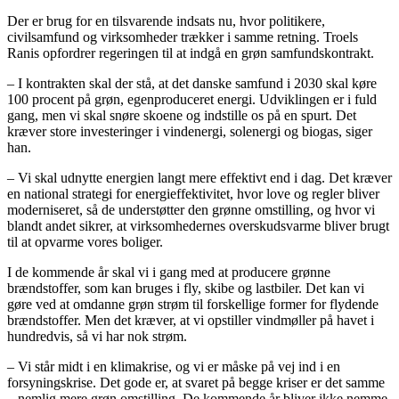
Der er brug for en tilsvarende indsats nu, hvor politikere,
civilsamfund og virksomheder trækker i samme retning. Troels
Ranis opfordrer regeringen til at indgå en grøn samfundskontrakt.
– I kontrakten skal der stå, at det danske samfund i 2030 skal køre
100 procent på grøn, egenproduceret energi. Udviklingen er i fuld
gang, men vi skal snøre skoene og indstille os på en spurt. Det
kræver store investeringer i vindenergi, solenergi og biogas, siger
han.
– Vi skal udnytte energien langt mere effektivt end i dag. Det kræver
en national strategi for energieffektivitet, hvor love og regler bliver
moderniseret, så de understøtter den grønne omstilling, og hvor vi
blandt andet sikrer, at virksomhedernes overskudsvarme bliver brugt
til at opvarme vores boliger.
I de kommende år skal vi i gang med at producere grønne
brændstoffer, som kan bruges i fly, skibe og lastbiler. Det kan vi
gøre ved at omdanne grøn strøm til forskellige former for flydende
brændstoffer. Men det kræver, at vi opstiller vindmøller på havet i
hundredvis, så vi har nok strøm.
– Vi står midt i en klimakrise, og vi er måske på vej ind i en
forsyningskrise. Det gode er, at svaret på begge kriser er det samme
– nemlig mere grøn omstilling. De kommende år bliver ikke nemme.