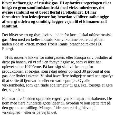
bliver uafhængige af russisk gas. DI opfordrer regeringen til at
indgå en grøn samfundskontrakt med virksomhederne, det
øvrige samfund og et bredt flertal i Folketinget. DI har
formuleret fem ledestjerner for, hvordan vi bliver uafhængige
af energi udefra og samtidig lægger vejen til et klimaneutralt
samfund.
Det bliver svært og dyrt, hvis vi inden for kort til skal udfase russisk
gas. Men med en fælles indsats, kan vi komme bedre ud på den
anden side af krisen, mener Troels Ranis, branchedirektør i DI
Energi.
– Hvis russerne lukker for naturgassen, eller Europa selv beslutter at
dreje på hanen, vil vi stå i en forsyningskrise, som vi ikke har
oplevet siden 1970’erne. På kort sigt skal vi skrue op for
produktionen af biogas, som i dag udgør op mod 30 procent af den
gas, der flyder i rørene. Vi skal have flere boligejere med naturgasfyr
til at skifte til fjernvarme eller en varmepumpe. Og alle
virksomheder, som kan finde et alternativ til gas, skal forsøge at gøre
det, siger han.
For snart tre år siden oprettede regeringen klimapartnerskaberne. De
kom med flere hundrede gode ideer til, hvordan vi kan sætte fart på
den grønne omstilling. Mange af ideerne er i dag blevet til
virkelighed – eller er på vej til det.