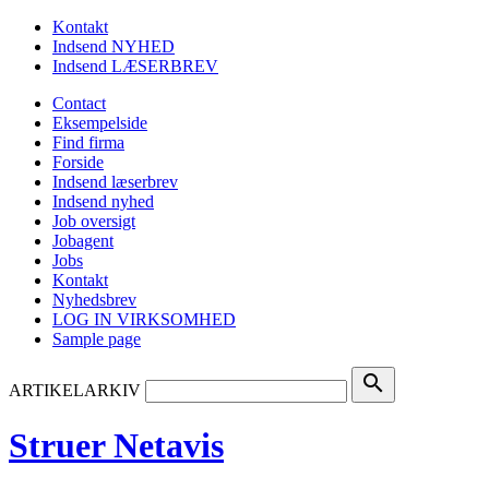
Kontakt
Indsend NYHED
Indsend LÆSERBREV
Contact
Eksempelside
Find firma
Forside
Indsend læserbrev
Indsend nyhed
Job oversigt
Jobagent
Jobs
Kontakt
Nyhedsbrev
LOG IN VIRKSOMHED
Sample page
search
ARTIKELARKIV
Struer Netavis