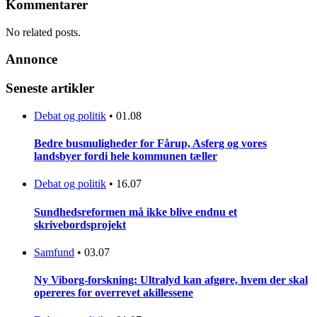
Kommentarer
No related posts.
Annonce
Seneste artikler
Debat og politik
•
01.08
Bedre busmuligheder for Fårup, Asferg og vores
landsbyer fordi hele kommunen tæller
Debat og politik
•
16.07
Sundhedsreformen må ikke blive endnu et
skrivebordsprojekt
Samfund
•
03.07
Ny Viborg-forskning: Ultralyd kan afgøre, hvem der skal
opereres for overrevet akillessene