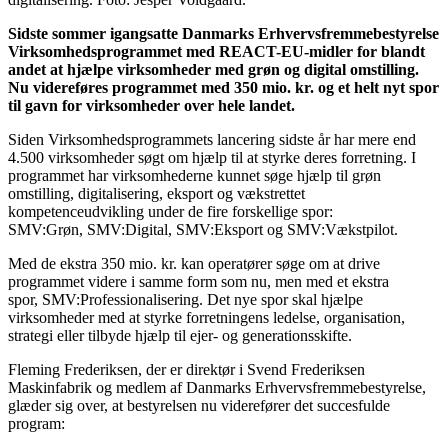
Sidste sommer igangsatte Danmarks Erhvervsfremmebestyrelse
Virksomhedsprogrammet med REACT-EU-midler for blandt
andet at hjælpe virksomheder med grøn og digital omstilling.
Nu videreføres programmet med 350 mio. kr. og et helt nyt spor
til gavn for virksomheder over hele landet.
Siden Virksomhedsprogrammets lancering sidste år har mere end
4.500 virksomheder søgt om hjælp til at styrke deres forretning. I
programmet har virksomhederne kunnet søge hjælp til grøn
omstilling, digitalisering, eksport og vækstrettet
kompetenceudvikling under de fire forskellige spor:
SMV:Grøn, SMV:Digital, SMV:Eksport og SMV:Vækstpilot.
Med de ekstra 350 mio. kr. kan operatører søge om at drive
programmet videre i samme form som nu, men med et ekstra
spor, SMV:Professionalisering. Det nye spor skal hjælpe
virksomheder med at styrke forretningens ledelse, organisation,
strategi eller tilbyde hjælp til ejer- og generationsskifte.
Fleming Frederiksen, der er direktør i Svend Frederiksen
Maskinfabrik og medlem af Danmarks Erhvervsfremmebestyrelse,
glæder sig over, at bestyrelsen nu viderefører det succesfulde
program: