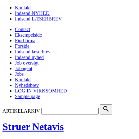
Kontakt
Indsend NYHED
Indsend LÆSERBREV
Contact
Eksempelside
Find firma
Forside
Indsend læserbrev
Indsend nyhed
Job oversigt
Jobagent
Jobs
Kontakt
Nyhedsbrev
LOG IN VIRKSOMHED
Sample page
search
ARTIKELARKIV
Struer Netavis