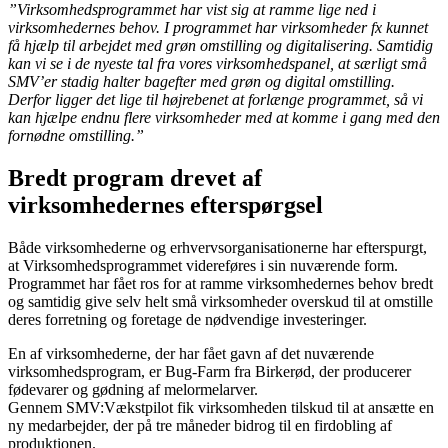
”Virksomhedsprogrammet har vist sig at ramme lige ned i
virksomhedernes behov. I programmet har virksomheder fx kunnet
få hjælp til arbejdet med grøn omstilling og digitalisering. Samtidig
kan vi se i de nyeste tal fra vores virksomhedspanel, at særligt små
SMV’er stadig halter bagefter med grøn og digital omstilling.
Derfor ligger det lige til højrebenet at forlænge programmet, så vi
kan hjælpe endnu flere virksomheder med at komme i gang med den
fornødne omstilling.”
Bredt program drevet af
virksomhedernes efterspørgsel
Både virksomhederne og erhvervsorganisationerne har efterspurgt,
at Virksomhedsprogrammet videreføres i sin nuværende form.
Programmet har fået ros for at ramme virksomhedernes behov bredt
og samtidig give selv helt små virksomheder overskud til at omstille
deres forretning og foretage de nødvendige investeringer.
En af virksomhederne, der har fået gavn af det nuværende
virksomhedsprogram, er Bug-Farm fra Birkerød, der producerer
fødevarer og gødning af melormelarver.
Gennem SMV:Vækstpilot fik virksomheden tilskud til at ansætte en
ny medarbejder, der på tre måneder bidrog til en firdobling af
produktionen.