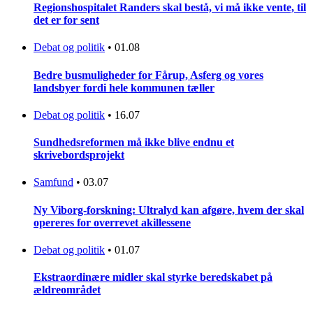
Regionshospitalet Randers skal bestå, vi må ikke vente, til
det er for sent
Debat og politik
•
01.08
Bedre busmuligheder for Fårup, Asferg og vores
landsbyer fordi hele kommunen tæller
Debat og politik
•
16.07
Sundhedsreformen må ikke blive endnu et
skrivebordsprojekt
Samfund
•
03.07
Ny Viborg-forskning: Ultralyd kan afgøre, hvem der skal
opereres for overrevet akillessene
Debat og politik
•
01.07
Ekstraordinære midler skal styrke beredskabet på
ældreområdet