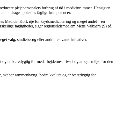
 reducere plejepersonalets forbrug af tid i medicinrummet. Hensigten
d at inddrage apotekets faglige kompetencer.
Fælles Medicin Kort, øje for krydsmedicinering og meget andet – en
forskellige fagligheder, siger regionsrådsmedlem Mette Valbjørn (S) på
get valg, studiebesøg eller andre relevante initiativer.
et og er bæredygtig for medarbejdernes trivsel og arbejdsmiljø, for den
erne, skaber sammenhæng, bedre kvalitet og er bæredygtig for