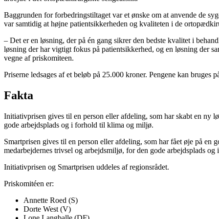
Baggrunden for forbedringstiltaget var et ønske om at anvende de syge
var samtidig at højne patientsikkerheden og kvaliteten i de ortopædkir
– Det er en løsning, der på én gang sikrer den bedste kvalitet i behand
løsning der har vigtigt fokus på patientsikkerhed, og en løsning der s
vegne af priskomiteen.
Priserne ledsages af et beløb på 25.000 kroner. Pengene kan bruges på ud
Fakta
Initiativprisen gives til en person eller afdeling, som har skabt en n
gode arbejdsplads og i forhold til klima og miljø.
Smartprisen gives til en person eller afdeling, som har fået øje på en
medarbejdernes trivsel og arbejdsmiljø, for den gode arbejdsplads og i 
Initiativprisen og Smartprisen uddeles af regionsrådet.
Priskomitéen er:
Annette Roed (S)
Dorte West (V)
Lone Langballe (DF)