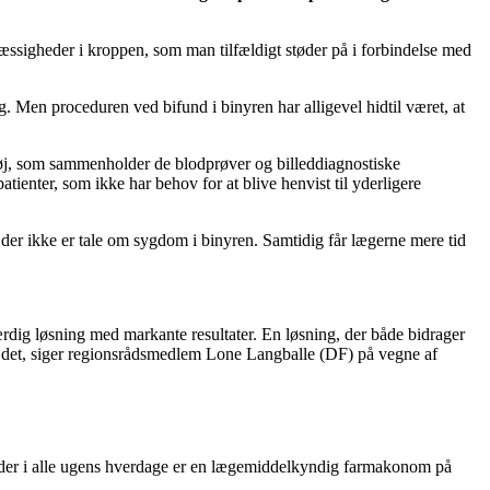
elmæssigheder i kroppen, som man tilfældigt støder på i forbindelse med
. Men proceduren ved bifund i binyren har alligevel hidtil været, at
tøj, som sammenholder de blodprøver og billeddiagnostiske
tienter, som ikke har behov for at blive henvist til yderligere
t der ikke er tale om sygdom i binyren. Samtidig får lægerne mere tid
værdig løsning med markante resultater. En løsning, der både bidrager
for det, siger regionsrådsmedlem Lone Langballe (DF) på vegne af
t der i alle ugens hverdage er en lægemiddelkyndig farmakonom på