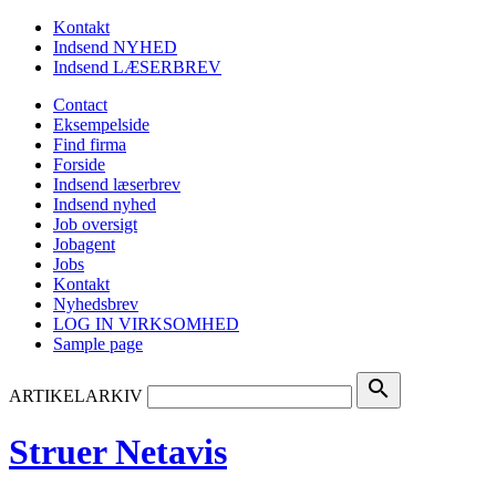
Kontakt
Indsend NYHED
Indsend LÆSERBREV
Contact
Eksempelside
Find firma
Forside
Indsend læserbrev
Indsend nyhed
Job oversigt
Jobagent
Jobs
Kontakt
Nyhedsbrev
LOG IN VIRKSOMHED
Sample page
search
ARTIKELARKIV
Struer Netavis