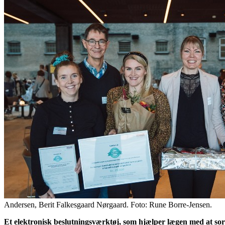
Andersen, Berit Falkesgaard Nørgaard. Foto: Rune Borre-Jensen.
Et elektronisk beslutningsværktøj, som hjælper lægen med at sor