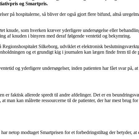
tiativpris og Smartpris.
gelser på hospitalerne, så bliver der også gjort flere bifund, altså ureg
rtet knude, som hverken kræver yderligere undersøgelse eller behandling
redning af knuden i binyren med deraf følgende ventetid og bekymring.
å Regionshospitalet Silkeborg, udviklet et elektronisk beslutningsværk
holdningen og et grundigt kig i journalen kan lægen finde frem til de pa
entetid og yderligere undersøgelser, inden patienten har fået svar på, a
gen er faktisk allerede spredt til andre afdelinger. Det er en beundrings
l, at man kan målrette ressourcerne til de patienter, der har mest brug 
har netop modtaget Smartprisen for et forbedringstiltag der betyder, a