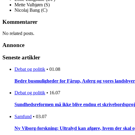
Mette Valbjørn (S)
Nicolaj Bang (C)
Kommentarer
No related posts.
Annonce
Seneste artikler
Debat og politik
•
01.08
Bedre busmuligheder for Fårup, Asferg og vores landsbyer
Debat og politik
•
16.07
Sundhedsreformen må ikke blive endnu et skrivebordsproj
Samfund
•
03.07
Ny Viborg-forskning: Ultralyd kan afgøre, hvem der skal op