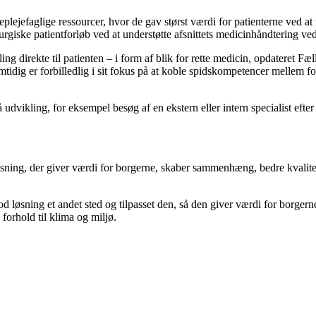
plejefaglige ressourcer, hvor de gav størst værdi for patienterne ved at
urgiske patientforløb ved at understøtte afsnittets medicinhåndtering ve
ling direkte til patienten – i form af blik for rette medicin, opdateret 
amtidig er forbilledlig i sit fokus på at koble spidskompetencer mellem 
vikling, for eksempel besøg af en ekstern eller intern specialist efter e
y løsning, der giver værdi for borgerne, skaber sammenhæng, bedre kvalit
 god løsning et andet sted og tilpasset den, så den giver værdi for borg
forhold til klima og miljø.