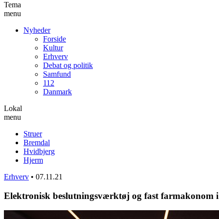
Tema
menu
Nyheder
Forside
Kultur
Erhverv
Debat og politik
Samfund
112
Danmark
Lokal
menu
Struer
Bremdal
Hvidbjerg
Hjerm
Erhverv
•
07.11.21
Elektronisk beslutningsværktøj og fast farmakonom i 