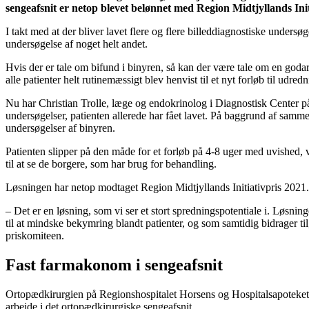
sengeafsnit er netop blevet belønnet med Region Midtjyllands Ini
I takt med at der bliver lavet flere og flere billeddiagnostiske undersø
undersøgelse af noget helt andet.
Hvis der er tale om bifund i binyren, så kan der være tale om en goda
alle patienter helt rutinemæssigt blev henvist til et nyt forløb til ud
Nu har Christian Trolle, læge og endokrinolog i Diagnostisk Center p
undersøgelser, patienten allerede har fået lavet. På baggrund af sammen
undersøgelser af binyren.
Patienten slipper på den måde for et forløb på 4-8 uger med uvished, v
til at se de borgere, som har brug for behandling.
Løsningen har netop modtaget Region Midtjyllands Initiativpris 2021.
– Det er en løsning, som vi ser et stort spredningspotentiale i. Løsnin
til at mindske bekymring blandt patienter, og som samtidig bidrager ti
priskomiteen.
Fast farmakonom i sengeafsnit
Ortopædkirurgien på Regionshospitalet Horsens og Hospitalsapoteket 
arbejde i det ortopædkirurgiske sengeafsnit.