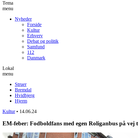
Tema
menu
Nyheder
Forside
Kultur
Erhverv
Debat og politik
Samfund
112
Danmark
Lokal
menu
Struer
Bremdal
Hvidbjerg
Hjerm
Kultur
•
14.06.24
EM-feber: Fodboldfans med egen Roliganbus på vej t