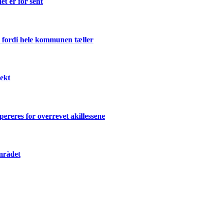
et er for sent
 fordi hele kommunen tæller
ekt
ereres for overrevet akillessene
mrådet