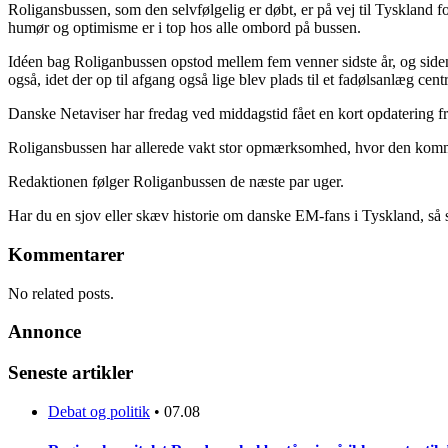
Roligansbussen, som den selvfølgelig er døbt, er på vej til Tyskland f
humør og optimisme er i top hos alle ombord på bussen.
Idéen bag Roliganbussen opstod mellem fem venner sidste år, og siden
også, idet der op til afgang også lige blev plads til et fadølsanlæg centr
Danske Netaviser har fredag ved middagstid fået en kort opdatering f
Roligansbussen har allerede vakt stor opmærksomhed, hvor den komm
Redaktionen følger Roliganbussen de næste par uger.
Har du en sjov eller skæv historie om danske EM-fans i Tyskland, så s
Kommentarer
No related posts.
Annonce
Seneste artikler
Debat og politik
•
07.08