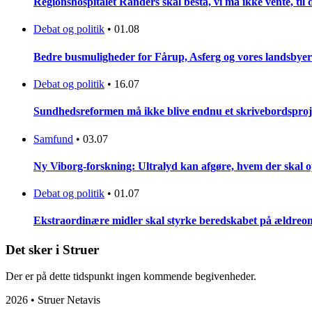
Regionshospitalet Randers skal bestå, vi må ikke vente, til d
Debat og politik
•
01.08
Bedre busmuligheder for Fårup, Asferg og vores landsbyer
Debat og politik
•
16.07
Sundhedsreformen må ikke blive endnu et skrivebordsproj
Samfund
•
03.07
Ny Viborg-forskning: Ultralyd kan afgøre, hvem der skal op
Debat og politik
•
01.07
Ekstraordinære midler skal styrke beredskabet på ældreo
Det sker i Struer
Der er på dette tidspunkt ingen kommende begivenheder.
2026 • Struer Netavis