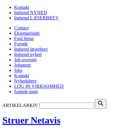
Kontakt
Indsend NYHED
Indsend LÆSERBREV
Contact
Eksempelside
Find firma
Forside
Indsend læserbrev
Indsend nyhed
Job oversigt
Jobagent
Jobs
Kontakt
Nyhedsbrev
LOG IN VIRKSOMHED
Sample page
search
ARTIKELARKIV
Struer Netavis