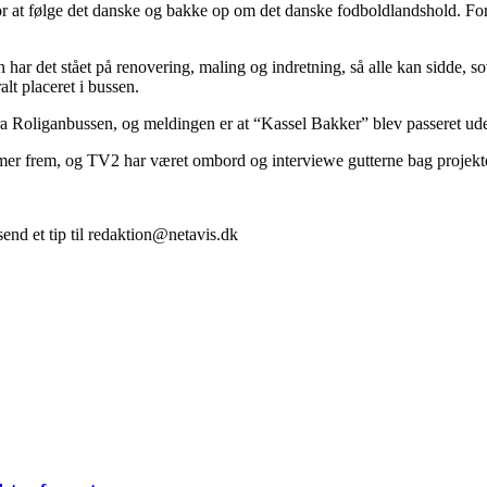
or at følge det danske og bakke op om det danske fodboldlandshold. Fore
 har det stået på renovering, maling og indretning, så alle kan sidde,
alt placeret i bussen.
ra Roliganbussen, og meldingen er at “Kassel Bakker” blev passeret ud
er frem, og TV2 har været ombord og interviewe gutterne bag projekte
end et tip til redaktion@netavis.dk