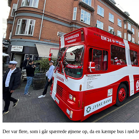
Der var flere, som i går spærrede øjnene op, da en kæmpe bus i rød