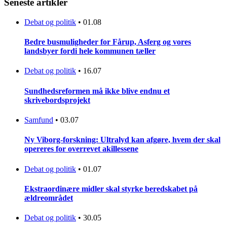
Seneste artikler
Debat og politik
•
01.08
Bedre busmuligheder for Fårup, Asferg og vores
landsbyer fordi hele kommunen tæller
Debat og politik
•
16.07
Sundhedsreformen må ikke blive endnu et
skrivebordsprojekt
Samfund
•
03.07
Ny Viborg-forskning: Ultralyd kan afgøre, hvem der skal
opereres for overrevet akillessene
Debat og politik
•
01.07
Ekstraordinære midler skal styrke beredskabet på
ældreområdet
Debat og politik
•
30.05