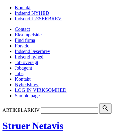
Kontakt
Indsend NYHED
Indsend LÆSERBREV
Contact
Eksempelside
Find firma
Forside
Indsend læserbrev
Indsend nyhed
Job oversigt
Jobagent
Jobs
Kontakt
Nyhedsbrev
LOG IN VIRKSOMHED
Sample page
search
ARTIKELARKIV
Struer Netavis