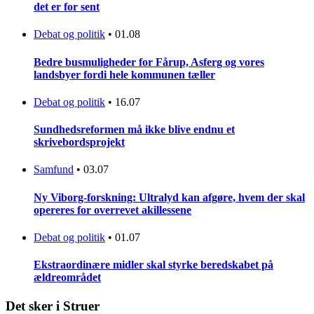
det er for sent
Debat og politik
•
01.08
Bedre busmuligheder for Fårup, Asferg og vores
landsbyer fordi hele kommunen tæller
Debat og politik
•
16.07
Sundhedsreformen må ikke blive endnu et
skrivebordsprojekt
Samfund
•
03.07
Ny Viborg-forskning: Ultralyd kan afgøre, hvem der skal
opereres for overrevet akillessene
Debat og politik
•
01.07
Ekstraordinære midler skal styrke beredskabet på
ældreområdet
Det sker i Struer