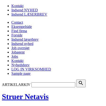
Kontakt
Indsend NYHED
Indsend LÆSERBREV
Contact
Eksempelside
Find firma
Forside
Indsend læserbrev
Indsend nyhed
Job oversigt
Jobagent
Jobs
Kontakt
Nyhedsbrev
LOG IN VIRKSOMHED
Sample page
search
ARTIKELARKIV
Struer Netavis