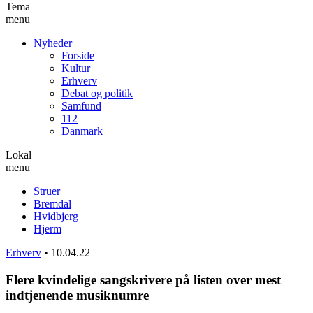
Tema
menu
Nyheder
Forside
Kultur
Erhverv
Debat og politik
Samfund
112
Danmark
Lokal
menu
Struer
Bremdal
Hvidbjerg
Hjerm
Erhverv
•
10.04.22
Flere kvindelige sangskrivere på listen over mest
indtjenende musiknumre