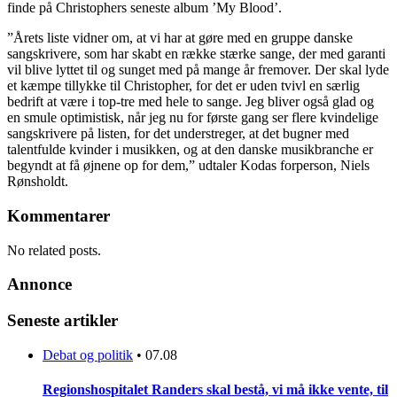
finde på Christophers seneste album ’My Blood’.
”Årets liste vidner om, at vi har at gøre med en gruppe danske
sangskrivere, som har skabt en række stærke sange, der med garanti
vil blive lyttet til og sunget med på mange år fremover. Der skal lyde
et kæmpe tillykke til Christopher, for det er uden tvivl en særlig
bedrift at være i top-tre med hele to sange. Jeg bliver også glad og
en smule optimistisk, når jeg nu for første gang ser flere kvindelige
sangskrivere på listen, for det understreger, at det bugner med
talentfulde kvinder i musikken, og at den danske musikbranche er
begyndt at få øjnene op for dem,” udtaler Kodas forperson, Niels
Rønsholdt.
Kommentarer
No related posts.
Annonce
Seneste artikler
Debat og politik
•
07.08
Regionshospitalet Randers skal bestå, vi må ikke vente, til