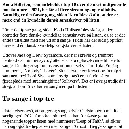
Koda Hitlisten, som indeholder top-10 over de mest indtjenende
musiknumre i 2021, består af flere streaming- og radiohits.
Samtidig er det første gang, siden listen blev skabt, at der er
mere end én kvindelig dansk sangskriver på listen.
I år er det første gang, siden Koda Hitlisten blev skabt, at der
optræder flere danske kvindelige sangskrivere på listen, og så er det
endda tilfældet med fire ud af ti sange. Hidtil har der aldrig optrådt
mere end én dansk kvindelig sangskriver på listen.
Udover Jada og Drew Sycamore, der har skrevet og fremført
henholdvis nummer syv og otte, er Clara ophavskvinde til hele to
sange. Det drejer sig om listens nummer seks, ’Girl Like You’ og
nummer ti, ’Nobody’s Lover’. Sidstnævnte er skrevet og fremført
sammen med Lord Siva, som i øvrigt også er at finde på en
fjerdeplads med streaminghittet ’Solhverv’. Det er i øvrigt tredje år i
streg, at Lord Siva har en sang med på hitlisten.
To sange i top-tre
Listen viser også, at sanger og sangskriver Christopher har haft et
særligt godt 2021 for ikke nok med, at han for første gang
nogensinde topper listen med nummeret ’Leap of Faith’, så sikrer
han sig også tredjepladsen med sangen ’Ghost’. Begge sange er at