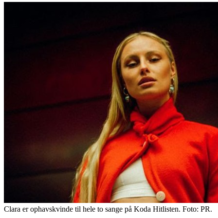
Clara er ophavskvinde til hele to sange på Koda Hitlisten. Foto: PR.