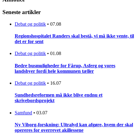
Seneste artikler
Debat og politik
•
07.08
Regionshospitalet Randers skal bestå, vi må ikke vente, til
det er for sent
Debat og politik
•
01.08
Bedre busmuligheder for Fårup, Asferg og vores
landsbyer fordi hele kommunen tæller
Debat og politik
•
16.07
Sundhedsreformen må ikke blive endnu et
skrivebordsprojekt
Samfund
•
03.07
Ny Viborg-forskning: Ultralyd kan afgøre, hvem der skal
opereres for overrevet akillessene