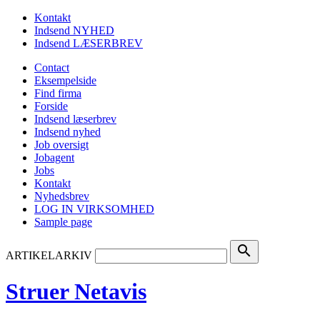
Kontakt
Indsend NYHED
Indsend LÆSERBREV
Contact
Eksempelside
Find firma
Forside
Indsend læserbrev
Indsend nyhed
Job oversigt
Jobagent
Jobs
Kontakt
Nyhedsbrev
LOG IN VIRKSOMHED
Sample page
search
ARTIKELARKIV
Struer Netavis