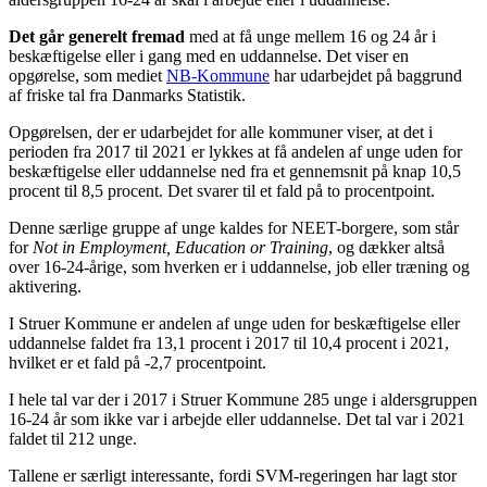
Det går generelt fremad
med at få unge mellem 16 og 24 år i
beskæftigelse eller i gang med en uddannelse. Det viser en
opgørelse, som mediet
NB-Kommune
har udarbejdet på baggrund
af friske tal fra Danmarks Statistik.
Opgørelsen, der er udarbejdet for alle kommuner viser, at det i
perioden fra 2017 til 2021 er lykkes at få andelen af unge uden for
beskæftigelse eller uddannelse ned fra et gennemsnit på knap 10,5
procent til 8,5 procent. Det svarer til et fald på to procentpoint.
Denne særlige gruppe af unge kaldes for NEET-borgere, som står
for
Not in Employment, Education or Training
, og dækker altså
over 16-24-årige, som hverken er i uddannelse, job eller træning og
aktivering.
I Struer Kommune er andelen af unge uden for beskæftigelse eller
uddannelse faldet fra 13,1 procent i 2017 til 10,4 procent i 2021,
hvilket er et fald på -2,7 procentpoint.
I hele tal var der i 2017 i
Struer
Kommune
285
unge i aldersgruppen
16-24 år som ikke var i arbejde eller uddannelse. Det tal var i 2021
faldet til
212 unge.
Tallene er særligt interessante, fordi SVM-regeringen har lagt stor