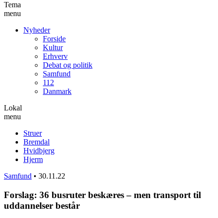
Tema
menu
Nyheder
Forside
Kultur
Erhverv
Debat og politik
Samfund
112
Danmark
Lokal
menu
Struer
Bremdal
Hvidbjerg
Hjerm
Samfund
•
30.11.22
Forslag: 36 busruter beskæres – men transport til
uddannelser består