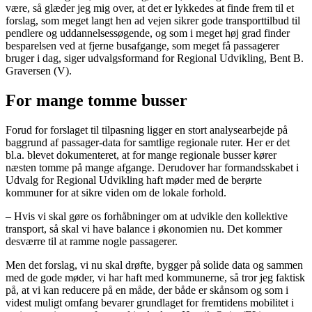
være, så glæder jeg mig over, at det er lykkedes at finde frem til et
forslag, som meget langt hen ad vejen sikrer gode transporttilbud til
pendlere og uddannelsessøgende, og som i meget høj grad finder
besparelsen ved at fjerne busafgange, som meget få passagerer
bruger i dag, siger udvalgsformand for Regional Udvikling, Bent B.
Graversen (V).
For mange tomme busser
Forud for forslaget til tilpasning ligger en stort analysearbejde på
baggrund af passager-data for samtlige regionale ruter. Her er det
bl.a. blevet dokumenteret, at for mange regionale busser kører
næsten tomme på mange afgange. Derudover har formandsskabet i
Udvalg for Regional Udvikling haft møder med de berørte
kommuner for at sikre viden om de lokale forhold.
– Hvis vi skal gøre os forhåbninger om at udvikle den kollektive
transport, så skal vi have balance i økonomien nu. Det kommer
desværre til at ramme nogle passagerer.
Men det forslag, vi nu skal drøfte, bygger på solide data og sammen
med de gode møder, vi har haft med kommunerne, så tror jeg faktisk
på, at vi kan reducere på en måde, der både er skånsom og som i
videst muligt omfang bevarer grundlaget for fremtidens mobilitet i