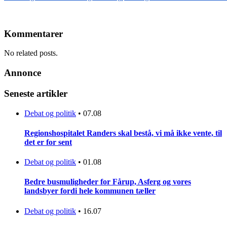
Kommentarer
No related posts.
Annonce
Seneste artikler
Debat og politik
•
07.08
Regionshospitalet Randers skal bestå, vi må ikke vente, til
det er for sent
Debat og politik
•
01.08
Bedre busmuligheder for Fårup, Asferg og vores
landsbyer fordi hele kommunen tæller
Debat og politik
•
16.07