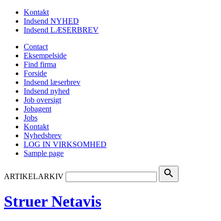
Kontakt
Indsend NYHED
Indsend LÆSERBREV
Contact
Eksempelside
Find firma
Forside
Indsend læserbrev
Indsend nyhed
Job oversigt
Jobagent
Jobs
Kontakt
Nyhedsbrev
LOG IN VIRKSOMHED
Sample page
search
ARTIKELARKIV
Struer Netavis