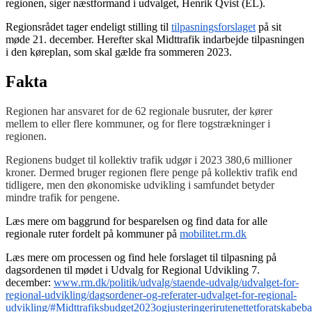
regionen, siger næstformand i udvalget, Henrik Qvist (EL).
Regionsrådet tager endeligt stilling til
tilpasningsforslaget
på sit
møde 21. december. Herefter skal Midttrafik indarbejde tilpasningen
i den køreplan, som skal gælde fra sommeren 2023.
Fakta
Regionen har ansvaret for de 62 regionale busruter, der kører
mellem to eller flere kommuner, og for flere togstrækninger i
regionen.
Regionens budget til kollektiv trafik udgør i 2023 380,6 millioner
kroner. Dermed bruger regionen flere penge på kollektiv trafik end
tidligere, men den økonomiske udvikling i samfundet betyder
mindre trafik for pengene.
Læs mere om baggrund for besparelsen og find data for alle
regionale ruter fordelt på kommuner på
mobilitet.rm.dk
Læs mere om processen og find hele forslaget til tilpasning på
dagsordenen til mødet i Udvalg for Regional Udvikling 7.
december:
www.rm.dk/politik/udvalg/staende-udvalg/udvalget-for-
regional-udvikling/dagsordener-og-referater-udvalget-for-regional-
udvikling/#Midttrafiksbudget2023ogjusteringerirutenettetforatska