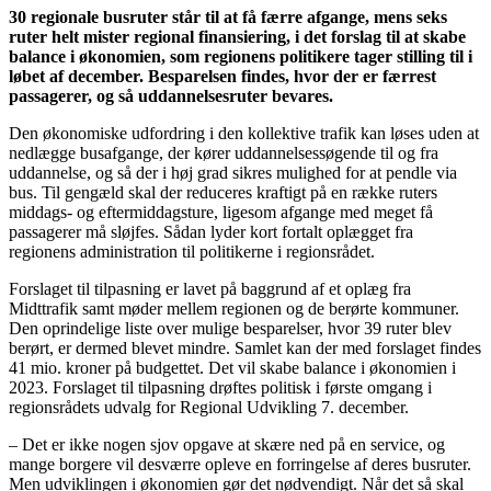
30 regionale busruter står til at få færre afgange, mens seks
ruter helt mister regional finansiering, i det forslag til at skabe
balance i økonomien, som regionens politikere tager stilling til i
løbet af december. Besparelsen findes, hvor der er færrest
passagerer, og så uddannelsesruter bevares.
Den økonomiske udfordring i den kollektive trafik kan løses uden at
nedlægge busafgange, der kører uddannelsessøgende til og fra
uddannelse, og så der i høj grad sikres mulighed for at pendle via
bus. Til gengæld skal der reduceres kraftigt på en række ruters
middags- og eftermiddagsture, ligesom afgange med meget få
passagerer må sløjfes. Sådan lyder kort fortalt oplægget fra
regionens administration til politikerne i regionsrådet.
Forslaget til tilpasning er lavet på baggrund af et oplæg fra
Midttrafik samt møder mellem regionen og de berørte kommuner.
Den oprindelige liste over mulige besparelser, hvor 39 ruter blev
berørt, er dermed blevet mindre. Samlet kan der med forslaget findes
41 mio. kroner på budgettet. Det vil skabe balance i økonomien i
2023. Forslaget til tilpasning drøftes politisk i første omgang i
regionsrådets udvalg for Regional Udvikling 7. december.
– Det er ikke nogen sjov opgave at skære ned på en service, og
mange borgere vil desværre opleve en forringelse af deres busruter.
Men udviklingen i økonomien gør det nødvendigt. Når det så skal