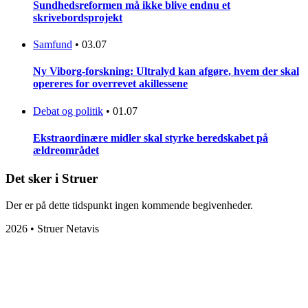
Sundhedsreformen må ikke blive endnu et
skrivebordsprojekt
Samfund
•
03.07
Ny Viborg-forskning: Ultralyd kan afgøre, hvem der skal
opereres for overrevet akillessene
Debat og politik
•
01.07
Ekstraordinære midler skal styrke beredskabet på
ældreområdet
Det sker i Struer
Der er på dette tidspunkt ingen kommende begivenheder.
2026 • Struer Netavis