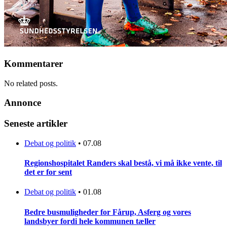
Kommentarer
No related posts.
Annonce
Seneste artikler
Debat og politik
•
07.08
Regionshospitalet Randers skal bestå, vi må ikke vente, til
det er for sent
Debat og politik
•
01.08
Bedre busmuligheder for Fårup, Asferg og vores
landsbyer fordi hele kommunen tæller