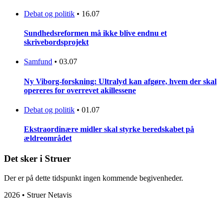
Debat og politik
•
16.07
Sundhedsreformen må ikke blive endnu et
skrivebordsprojekt
Samfund
•
03.07
Ny Viborg-forskning: Ultralyd kan afgøre, hvem der skal
opereres for overrevet akillessene
Debat og politik
•
01.07
Ekstraordinære midler skal styrke beredskabet på
ældreområdet
Det sker i Struer
Der er på dette tidspunkt ingen kommende begivenheder.
2026 • Struer Netavis