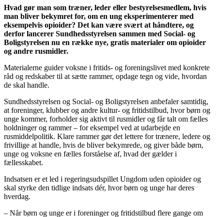
Hvad gør man som træner, leder eller bestyrelsesmedlem, hvis
man bliver bekymret for, om en ung eksperimenterer med
eksempelvis opioider? Det kan være svært at håndtere, og
derfor lancerer Sundhedsstyrelsen sammen med Social- og
Boligstyrelsen nu en række nye, gratis materialer om opioider
og andre rusmidler.
Materialerne guider voksne i fritids- og foreningslivet med konkrete
råd og redskaber til at sætte rammer, opdage tegn og vide, hvordan
de skal handle.
Sundhedsstyrelsen og Social- og Boligstyrelsen anbefaler samtidig,
at foreninger, klubber og andre kultur- og fritidstilbud, hvor børn og
unge kommer, forholder sig aktivt til rusmidler og får talt om fælles
holdninger og rammer – for eksempel ved at udarbejde en
rusmiddelpolitik. Klare rammer gør det lettere for trænere, ledere og
frivillige at handle, hvis de bliver bekymrede, og giver både børn,
unge og voksne en fælles forståelse af, hvad der gælder i
fællesskabet.
Indsatsen er et led i regeringsudspillet Ungdom uden opioider og
skal styrke den tidlige indsats dér, hvor børn og unge har deres
hverdag.
– Når børn og unge er i foreninger og fritidstilbud flere gange om