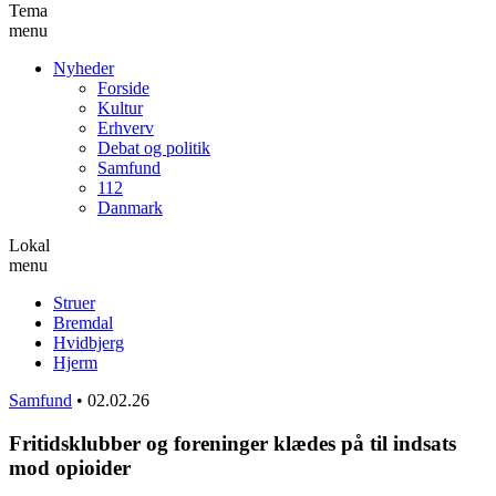
Tema
menu
Nyheder
Forside
Kultur
Erhverv
Debat og politik
Samfund
112
Danmark
Lokal
menu
Struer
Bremdal
Hvidbjerg
Hjerm
Samfund
•
02.02.26
Fritidsklubber og foreninger klædes på til indsats
mod opioider