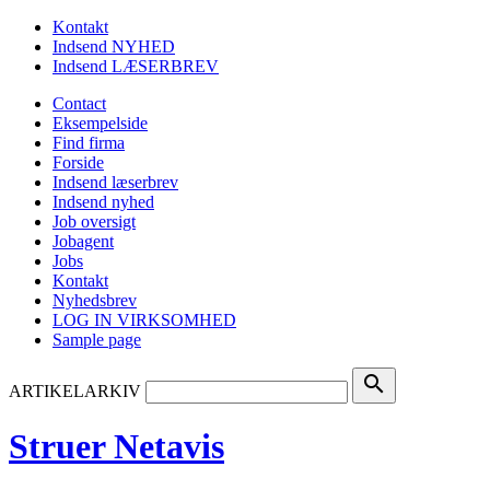
Kontakt
Indsend NYHED
Indsend LÆSERBREV
Contact
Eksempelside
Find firma
Forside
Indsend læserbrev
Indsend nyhed
Job oversigt
Jobagent
Jobs
Kontakt
Nyhedsbrev
LOG IN VIRKSOMHED
Sample page
search
ARTIKELARKIV
Struer Netavis