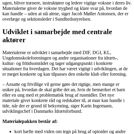
ugen, bliver trænere, instruktører og ledere vigtige voksne i deres liv.
Materialerne giver de voksne tryghed og klare svar på, hvordan de
kan handle – uden at stå alene, siger Jacob Møller Antonsen, der er
overlæge og sektionsleder i Sundhedsstyrelsen.
Udviklet i samarbejde med centrale
aktører
Materialerne er udviklet i samarbejde med DIF, DGI, KL,
Ungdomsskoleforeningen og andre organisationer fra idræts-,
kultur- og fritidsområdet og tager udgangspunkt i konkrete
situationer fra hverdagen. Det har været vigtigt i udviklingen, at de
er meget konkrete og kan tilpasses den enkelte klub eller forening.
– Ansatte og frivillige vil gerne gøre det rigtige, men mange er
usikre på, hvordan de skal gribe det an, hvis de bemærker et barn
eller en ung med et problematisk brug af rusmidler. Det nye
materiale giver konkrete råd og redskaber til, at man kan handle i
tide, når der er grund til bekymring, siger Karin Ingemann,
udviklingschef i Danmarks Idrætsforbund.
Materialepakken består af:
kort hæfte med viden om tegn på brug af opioider og andre