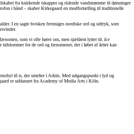
andskabet fra knirkende iskapper og rislende vandstrømme til dønninger
ofon i hånd – skaber Kirkegaard en modfortælling til traditionelle
alder. I en sagte hvisken fremsiges nordiske ord og udtryk, som
rsvinder.
t fænomen, som vi ofte hører om, men sjældent lytter til.
Ice
idslommer for de ord og fænomener, der i løbet af årtier kan
obyl til is, der smelter i Arktis. Med udgangspunkt i lyd og
egaard er uddannet fra Academy of Media Arts i Köln.