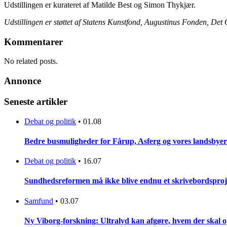
Udstillingen er kurateret af Matilde Best og Simon Thykjær.
Udstillingen er støttet af Statens Kunstfond, Augustinus Fonden, De
Kommentarer
No related posts.
Annonce
Seneste artikler
Debat og politik
•
01.08
Bedre busmuligheder for Fårup, Asferg og vores landsbyer
Debat og politik
•
16.07
Sundhedsreformen må ikke blive endnu et skrivebordsproj
Samfund
•
03.07
Ny Viborg-forskning: Ultralyd kan afgøre, hvem der skal op