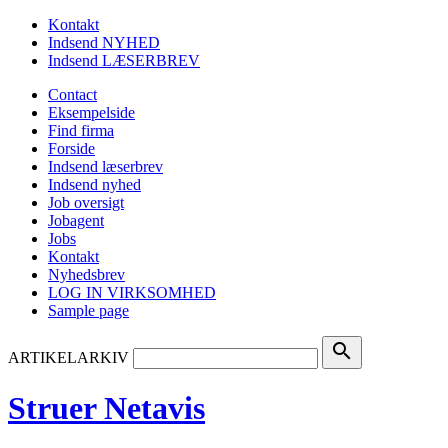
Kontakt
Indsend NYHED
Indsend LÆSERBREV
Contact
Eksempelside
Find firma
Forside
Indsend læserbrev
Indsend nyhed
Job oversigt
Jobagent
Jobs
Kontakt
Nyhedsbrev
LOG IN VIRKSOMHED
Sample page
search
ARTIKELARKIV
Struer Netavis