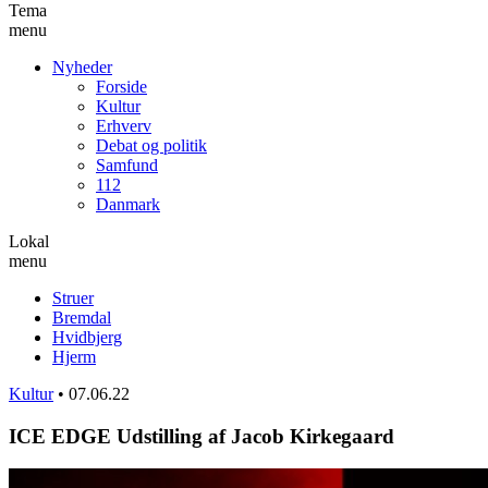
Tema
menu
Nyheder
Forside
Kultur
Erhverv
Debat og politik
Samfund
112
Danmark
Lokal
menu
Struer
Bremdal
Hvidbjerg
Hjerm
Kultur
•
07.06.22
ICE EDGE Udstilling af Jacob Kirkegaard