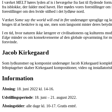
I værket
MELT
høres lyden af is i bevægelse fra fast til flydende fo
fra isblokke, der falder mod havet. Her mødes vores forestillinger om
forestillinger om den hvide stilhed i det lydløse nord.
Værket
Some say the world will end in fire
undersøger sproglige og kul
bruges til at beskrive is og sne, men som langsomt mister deres bety
I en tid, hvor naturen ikke længere er civilisationens og kulturens mod
Edge
minder os om konsekvenserne af den globale opvarmning for menn
forsvinde.
Jacob Kirkegaard
Som lydkunstner og komponist undersøger Jacob Kirkegaard komplekse o
feltoptagelser skaber Kirkegaard kompositioner, video og installator
Information
Åbning
: 18. juni 2022 kl. 14-16.
Udstillingsperiode
: 18. juni – 21. august 2022.
Åbningstider
: alle dage kl. 10-17. Gratis entré.