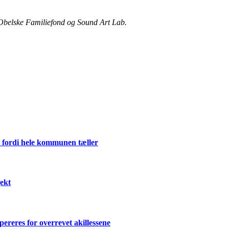
t Obelske Familiefond og Sound Art Lab.
 fordi hele kommunen tæller
ekt
ereres for overrevet akillessene