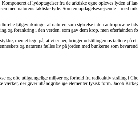
rm. Komponeret af lydoptagelser fra de arktiske egne opleves lyden af l
 isen med naturens faktiske lyde. Som en opdagelsesrejsende – med mikr
turelle følgevirkninger af naturen som størrelse i den antropocæne tids
dning og forankring i den verden, som gav dem krop, men efterhånden fo
stykke, men et tegn på, at vi er her, bringer udstillingen os tættere på e
eskets og naturens fælles liv på jorden med bunkerne som bevarende t
g ofte utilgængelige miljøer og forhold fra radioaktiv stråling i Chern
iske værker, der giver uhåndgribelige elementer fysisk form. Jacob Kirk