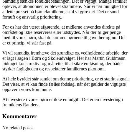
Samtidig sænkes forældrebetalingen. Det er vigtigt. Mange familier
oplever, at økonomien er blevet strammere. Når vi har mulighed for
at lette presset på børnefamilierne, skal vi gøre det. Det er sund
fornuft og ansvarlig prioritering.
For os har det været afgørende, at midlerne anvendes direkte på
området og ikke reserveres eller udskydes. Når der følger penge
med til vores børn, skal de komme børnene til gavn her og nu. Det
er et princip, vi står fast på.
Vi vil samtidig fremhæve det grundige og vedholdende arbejde, der
er lagt i sagen i Børn og Skoleudvalget. Her har Martin Guldmann
bidraget konstruktivt og målrettet til at sikre en løsning, der både
styrker fagligheden og respekterer familiernes økonomi.
At hele byrådet står samlet om denne prioritering, er et stærkt signal.
Det viser, at vi kan finde fælles fodslag, når det gælder de vigtigste
opgaver i vores kommune.
At investere i vores børn er ikke en udgift. Det er en investering i
fremtidens Randers.
Kommentarer
No related posts.