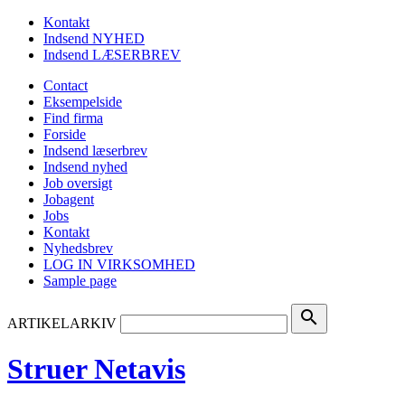
Kontakt
Indsend NYHED
Indsend LÆSERBREV
Contact
Eksempelside
Find firma
Forside
Indsend læserbrev
Indsend nyhed
Job oversigt
Jobagent
Jobs
Kontakt
Nyhedsbrev
LOG IN VIRKSOMHED
Sample page
search
ARTIKELARKIV
Struer Netavis