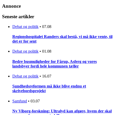
Annonce
Seneste artikler
Debat og politik
•
07.08
Regionshospitalet Randers skal bestå, vi må ikke vente, til
det er for sent
Debat og politik
•
01.08
Bedre busmuligheder for Fårup, Asferg og vores
landsbyer fordi hele kommunen tæller
Debat og politik
•
16.07
Sundhedsreformen må ikke blive endnu et
skrivebordsprojekt
Samfund
•
03.07
Ny Viborg-forskning: Ultralyd kan afgøre, hvem der skal