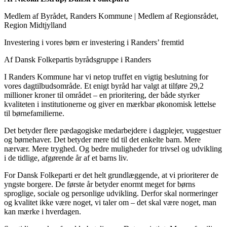
Medlem af Byrådet, Randers Kommune
|
Medlem af Regionsrådet,
Region Midtjylland
Investering i vores børn er investering i Randers’ fremtid
Af Dansk Folkepartis byrådsgruppe i Randers
I Randers Kommune har vi netop truffet en vigtig beslutning for
vores dagtilbudsområde. Et enigt byråd har valgt at tilføre 29,2
millioner kroner til området – en prioritering, der både styrker
kvaliteten i institutionerne og giver en mærkbar økonomisk lettelse
til børnefamilierne.
Det betyder flere pædagogiske medarbejdere i dagplejer, vuggestuer
og børnehaver. Det betyder mere tid til det enkelte barn. Mere
nærvær. Mere tryghed. Og bedre muligheder for trivsel og udvikling
i de tidlige, afgørende år af et barns liv.
For Dansk Folkeparti er det helt grundlæggende, at vi prioriterer de
yngste borgere. De første år betyder enormt meget for børns
sproglige, sociale og personlige udvikling. Derfor skal normeringer
og kvalitet ikke være noget, vi taler om – det skal være noget, man
kan mærke i hverdagen.