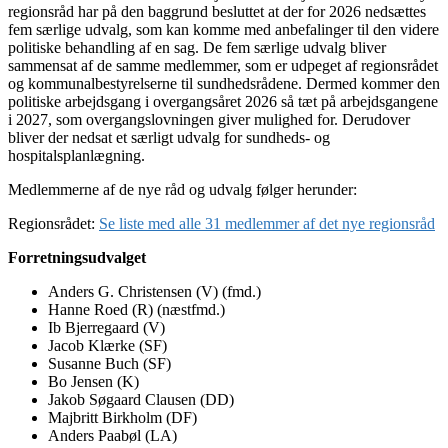
regionsråd har på den baggrund besluttet at der for 2026 nedsættes
fem særlige udvalg, som kan komme med anbefalinger til den videre
politiske behandling af en sag. De fem særlige udvalg bliver
sammensat af de samme medlemmer, som er udpeget af regionsrådet
og kommunalbestyrelserne til sundhedsrådene. Dermed kommer den
politiske arbejdsgang i overgangsåret 2026 så tæt på arbejdsgangene
i 2027, som overgangslovningen giver mulighed for. Derudover
bliver der nedsat et særligt udvalg for sundheds- og
hospitalsplanlægning.
Medlemmerne af de nye råd og udvalg følger herunder:
Regionsrådet:
Se liste med alle 31 medlemmer af det nye regionsråd
Forretningsudvalget
Anders G. Christensen (V) (fmd.)
Hanne Roed (R) (næstfmd.)
Ib Bjerregaard (V)
Jacob Klærke (SF)
Susanne Buch (SF)
Bo Jensen (K)
Jakob Søgaard Clausen (DD)
Majbritt Birkholm (DF)
Anders Paabøl (LA)