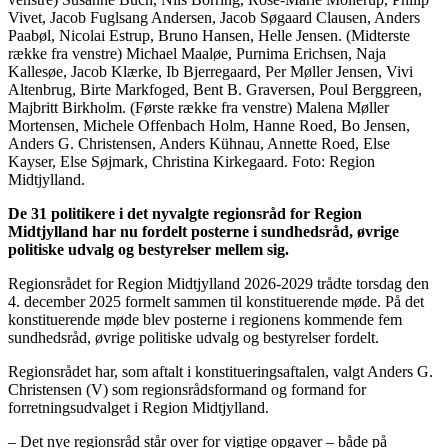
Vivet, Jacob Fuglsang Andersen, Jacob Søgaard Clausen, Anders
Paabøl, Nicolai Estrup, Bruno Hansen, Helle Jensen. (Midterste
række fra venstre) Michael Maaløe, Purnima Erichsen, Naja
Kallesøe, Jacob Klærke, Ib Bjerregaard, Per Møller Jensen, Vivi
Altenbrug, Birte Markfoged, Bent B. Graversen, Poul Berggreen,
Majbritt Birkholm. (Første række fra venstre) Malena Møller
Mortensen, Michele Offenbach Holm, Hanne Roed, Bo Jensen,
Anders G. Christensen, Anders Kühnau, Annette Roed, Else
Kayser, Else Søjmark, Christina Kirkegaard. Foto: Region
Midtjylland.
De 31 politikere i det nyvalgte regionsråd for Region
Midtjylland har nu fordelt posterne i sundhedsråd, øvrige
politiske udvalg og bestyrelser mellem sig.
Regionsrådet for Region Midtjylland 2026-2029 trådte torsdag den
4. december 2025 formelt sammen til konstituerende møde. På det
konstituerende møde blev posterne i regionens kommende fem
sundhedsråd, øvrige politiske udvalg og bestyrelser fordelt.
Regionsrådet har, som aftalt i konstitueringsaftalen, valgt Anders G.
Christensen (V) som regionsrådsformand og formand for
forretningsudvalget i Region Midtjylland.
– Det nye regionsråd står over for vigtige opgaver – både på