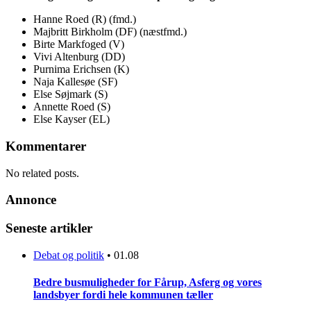
Hanne Roed (R) (fmd.)
Majbritt Birkholm (DF) (næstfmd.)
Birte Markfoged (V)
Vivi Altenburg (DD)
Purnima Erichsen (K)
Naja Kallesøe (SF)
Else Søjmark (S)
Annette Roed (S)
Else Kayser (EL)
Kommentarer
No related posts.
Annonce
Seneste artikler
Debat og politik
•
01.08
Bedre busmuligheder for Fårup, Asferg og vores
landsbyer fordi hele kommunen tæller