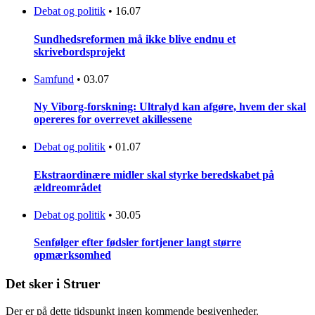
Debat og politik
•
16.07
Sundhedsreformen må ikke blive endnu et
skrivebordsprojekt
Samfund
•
03.07
Ny Viborg-forskning: Ultralyd kan afgøre, hvem der skal
opereres for overrevet akillessene
Debat og politik
•
01.07
Ekstraordinære midler skal styrke beredskabet på
ældreområdet
Debat og politik
•
30.05
Senfølger efter fødsler fortjener langt større
opmærksomhed
Det sker i Struer
Der er på dette tidspunkt ingen kommende begivenheder.