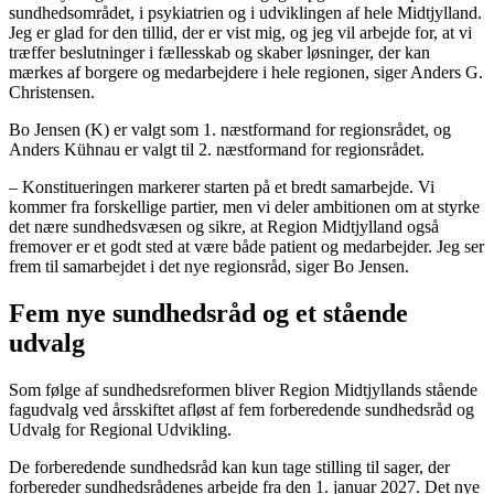
sundhedsområdet, i psykiatrien og i udviklingen af hele Midtjylland.
Jeg er glad for den tillid, der er vist mig, og jeg vil arbejde for, at vi
træffer beslutninger i fællesskab og skaber løsninger, der kan
mærkes af borgere og medarbejdere i hele regionen, siger Anders G.
Christensen.
Bo Jensen (K) er valgt som 1. næstformand for regionsrådet, og
Anders Kühnau er valgt til 2. næstformand for regionsrådet.
– Konstitueringen markerer starten på et bredt samarbejde. Vi
kommer fra forskellige partier, men vi deler ambitionen om at styrke
det nære sundhedsvæsen og sikre, at Region Midtjylland også
fremover er et godt sted at være både patient og medarbejder. Jeg ser
frem til samarbejdet i det nye regionsråd, siger Bo Jensen.
Fem nye sundhedsråd og et stående
udvalg
Som følge af sundhedsreformen bliver Region Midtjyllands stående
fagudvalg ved årsskiftet afløst af fem forberedende sundhedsråd og
Udvalg for Regional Udvikling.
De forberedende sundhedsråd kan kun tage stilling til sager, der
forbereder sundhedsrådenes arbejde fra den 1. januar 2027. Det nye