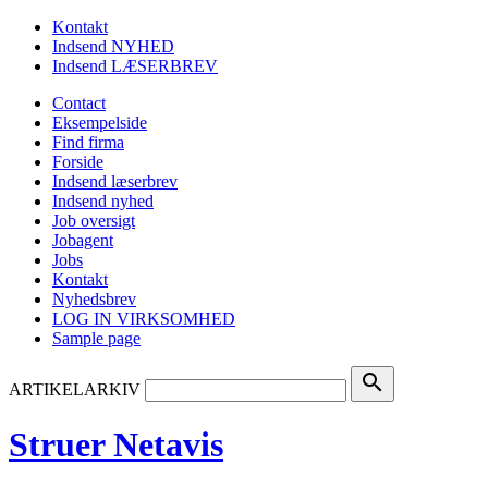
Kontakt
Indsend NYHED
Indsend LÆSERBREV
Contact
Eksempelside
Find firma
Forside
Indsend læserbrev
Indsend nyhed
Job oversigt
Jobagent
Jobs
Kontakt
Nyhedsbrev
LOG IN VIRKSOMHED
Sample page
search
ARTIKELARKIV
Struer Netavis