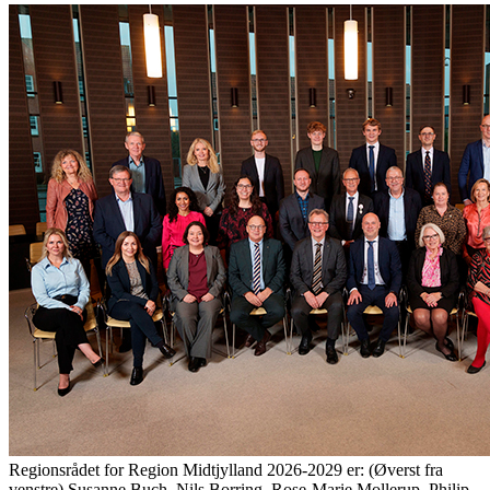
Regionsrådet for Region Midtjylland 2026-2029 er: (Øverst fra
venstre) Susanne Buch, Nils Borring, Rose-Marie Mollerup, Philip