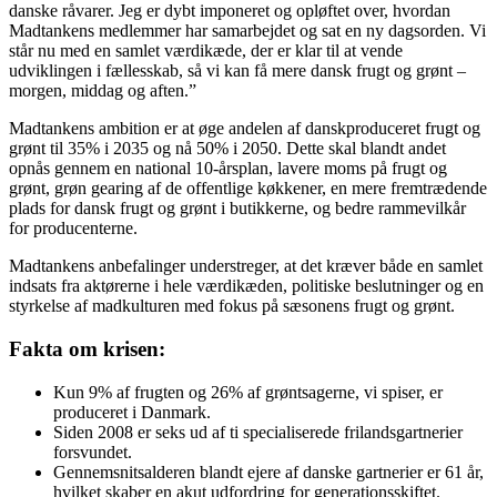
danske råvarer. Jeg er dybt imponeret og opløftet over, hvordan
Madtankens medlemmer har samarbejdet og sat en ny dagsorden. Vi
står nu med en samlet værdikæde, der er klar til at vende
udviklingen i fællesskab, så vi kan få mere dansk frugt og grønt –
morgen, middag og aften.”
Madtankens ambition er at øge andelen af danskproduceret frugt og
grønt til 35% i 2035 og nå 50% i 2050. Dette skal blandt andet
opnås gennem en national 10-årsplan, lavere moms på frugt og
grønt, grøn gearing af de offentlige køkkener, en mere fremtrædende
plads for dansk frugt og grønt i butikkerne, og bedre rammevilkår
for producenterne.
Madtankens anbefalinger understreger, at det kræver både en samlet
indsats fra aktørerne i hele værdikæden, politiske beslutninger og en
styrkelse af madkulturen med fokus på sæsonens frugt og grønt.
Fakta om krisen:
Kun 9% af frugten og 26% af grøntsagerne, vi spiser, er
produceret i Danmark.
Siden 2008 er seks ud af ti specialiserede frilandsgartnerier
forsvundet.
Gennemsnitsalderen blandt ejere af danske gartnerier er 61 år,
hvilket skaber en akut udfordring for generationsskiftet.