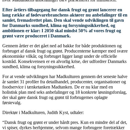
Efter årtiers tilbagegang for dansk frugt og grønt lancerer en
lang række af fødevarebranchens aktører nu anbefalinger til en
samlet, fremadrettet plan. Den skal vende udviklingen til gavn
for Danmarks sundhed, klima og forsyningssikkerhed, og
ambitionen er klar: I 2050 skal mindst 50% af vores frugt og
grønt være produceret i Danmark.
Gennem årtier er det gået ned ad bakke for både produktionen og
forbruget af dansk frugt og grønt. Producenterne kæmper med svære
økonomiske vilkår, og forbruget ligger langt under de officielle
kostråd. Konsekvensen er en alvorlig krise, der udfordrer Danmarks
sundhed, klima og forsyningssikkerhed.
For at vende udviklingen har Madkulturen gennem det seneste halve
år samlet 31 profiler fra detailhandel, producenter, organisationer og
foodservice i tænketanken Madtanken. De er nu klar med en
holistisk plan med seks anbefalinger og 18 konkrete løsningsforslag,
der skal gøre dansk frugt og grønt til forbrugernes oplagte
førstevalg.
Direktør i Madkulturen, Judith Kyst, udtaler:
“Dansk frugt og grønt er under hårdt pres. Kun en mindre del af det,
vi spiser, dyrkes herhjemme, selvom mange forbrugere foretrækker