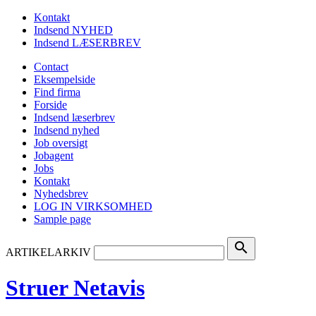
Kontakt
Indsend NYHED
Indsend LÆSERBREV
Contact
Eksempelside
Find firma
Forside
Indsend læserbrev
Indsend nyhed
Job oversigt
Jobagent
Jobs
Kontakt
Nyhedsbrev
LOG IN VIRKSOMHED
Sample page
search
ARTIKELARKIV
Struer Netavis