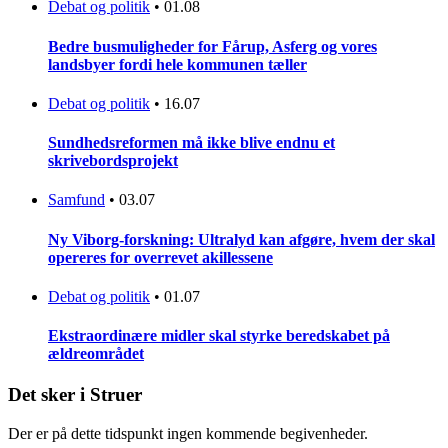
Debat og politik
•
01.08
Bedre busmuligheder for Fårup, Asferg og vores
landsbyer fordi hele kommunen tæller
Debat og politik
•
16.07
Sundhedsreformen må ikke blive endnu et
skrivebordsprojekt
Samfund
•
03.07
Ny Viborg-forskning: Ultralyd kan afgøre, hvem der skal
opereres for overrevet akillessene
Debat og politik
•
01.07
Ekstraordinære midler skal styrke beredskabet på
ældreområdet
Det sker i Struer
Der er på dette tidspunkt ingen kommende begivenheder.