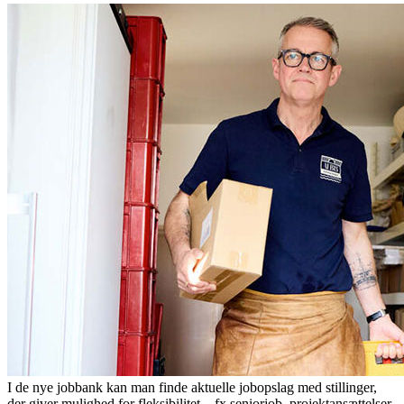
I de nye jobbank kan man finde aktuelle jobopslag med stillinger,
der giver mulighed for fleksibilitet – fx seniorjob, projektansættelser,