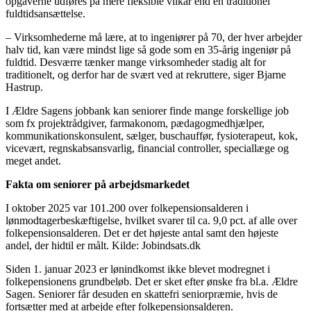
opgaverne udføres på mere fleksible vilkår end en traditionel
fuldtidsansættelse.
– Virksomhederne må lære, at to ingeniører på 70, der hver arbejder
halv tid, kan være mindst lige så gode som en 35-årig ingeniør på
fuldtid. Desværre tænker mange virksomheder stadig alt for
traditionelt, og derfor har de svært ved at rekruttere, siger Bjarne
Hastrup.
I Ældre Sagens jobbank kan seniorer finde mange forskellige job
som fx projektrådgiver, farmakonom, pædagogmedhjælper,
kommunikationskonsulent, sælger, buschauffør, fysioterapeut, kok,
vicevært, regnskabsansvarlig, financial controller, speciallæge og
meget andet.
Fakta om seniorer på arbejdsmarkedet
I oktober 2025 var 101.200 over folkepensionsalderen i
lønmodtagerbeskæftigelse, hvilket svarer til ca. 9,0 pct. af alle over
folkepensionsalderen. Det er det højeste antal samt den højeste
andel, der hidtil er målt. Kilde: Jobindsats.dk
Siden 1. januar 2023 er lønindkomst ikke blevet modregnet i
folkepensionens grundbeløb. Det er sket efter ønske fra bl.a. Ældre
Sagen. Seniorer får desuden en skattefri seniorpræmie, hvis de
fortsætter med at arbejde efter folkepensionsalderen.