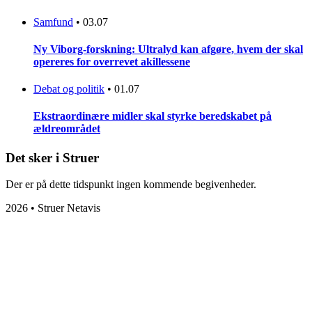
Samfund
•
03.07
Ny Viborg-forskning: Ultralyd kan afgøre, hvem der skal
opereres for overrevet akillessene
Debat og politik
•
01.07
Ekstraordinære midler skal styrke beredskabet på
ældreområdet
Det sker i Struer
Der er på dette tidspunkt ingen kommende begivenheder.
2026 • Struer Netavis