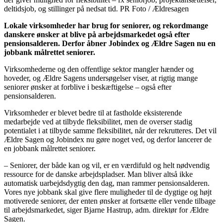
deltidsjob, og stillinger på nedsat tid. PR Foto / Ældresagen
Lokale virksomheder har brug for seniorer, og rekordmange
danskere ønsker at blive på arbejdsmarkedet også efter
pensionsalderen. Derfor åbner Jobindex og Ældre Sagen nu en
jobbank målrettet seniorer.
Virksomhederne og den offentlige sektor mangler hænder og
hoveder, og Ældre Sagens undersøgelser viser, at rigtig mange
seniorer ønsker at forblive i beskæftigelse – også efter
pensionsalderen.
Virksomheder er blevet bedre til at fastholde eksisterende
medarbejde ved at tilbyde fleksibilitet, men de overser stadig
potentialet i at tilbyde samme fleksibilitet, når der rekrutteres. Det vil
Ældre Sagen og Jobindex nu gøre noget ved, og derfor lancerer de
en jobbank målrettet seniorer.
– Seniorer, der både kan og vil, er en værdifuld og helt nødvendig
ressource for de danske arbejdspladser. Man bliver altså ikke
automatisk uarbejdsdygtig den dag, man rammer pensionsalderen.
Vores nye jobbank skal give flere muligheder til de dygtige og højt
motiverede seniorer, der enten ønsker at fortsætte eller vende tilbage
til arbejdsmarkedet, siger Bjarne Hastrup, adm. direktør for Ældre
Sagen.