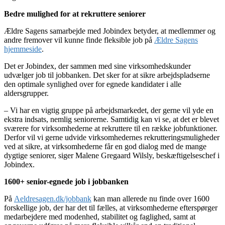
Bedre mulighed for at rekruttere seniorer
Ældre Sagens samarbejde med Jobindex betyder, at medlemmer og
andre fremover vil kunne finde fleksible job på
Ældre Sagens
hjemmeside
.
Det er Jobindex, der sammen med sine virksomhedskunder
udvælger job til jobbanken. Det sker for at sikre arbejdspladserne
den optimale synlighed over for egnede kandidater i alle
aldersgrupper.
– Vi har en vigtig gruppe på arbejdsmarkedet, der gerne vil yde en
ekstra indsats, nemlig seniorerne. Samtidig kan vi se, at det er blevet
sværere for virksomhederne at rekruttere til en række jobfunktioner.
Derfor vil vi gerne udvide virksomhedernes rekrutteringsmuligheder
ved at sikre, at virksomhederne får en god dialog med de mange
dygtige seniorer, siger Malene Gregaard Wilsly, beskæftigelseschef i
Jobindex.
1600+ senior-egnede job i jobbanken
På
Aeldresagen.dk/jobbank
kan man allerede nu finde over 1600
forskellige job, der har det til fælles, at virksomhederne efterspørger
medarbejdere med modenhed, stabilitet og faglighed, samt at