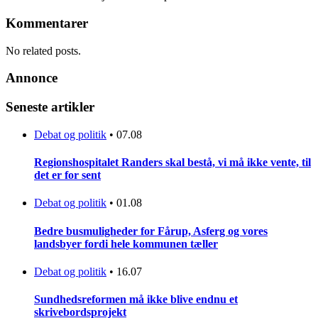
Kommentarer
No related posts.
Annonce
Seneste artikler
Debat og politik
•
07.08
Regionshospitalet Randers skal bestå, vi må ikke vente, til
det er for sent
Debat og politik
•
01.08
Bedre busmuligheder for Fårup, Asferg og vores
landsbyer fordi hele kommunen tæller
Debat og politik
•
16.07
Sundhedsreformen må ikke blive endnu et
skrivebordsprojekt