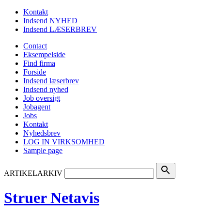
Kontakt
Indsend NYHED
Indsend LÆSERBREV
Contact
Eksempelside
Find firma
Forside
Indsend læserbrev
Indsend nyhed
Job oversigt
Jobagent
Jobs
Kontakt
Nyhedsbrev
LOG IN VIRKSOMHED
Sample page
search
ARTIKELARKIV
Struer Netavis