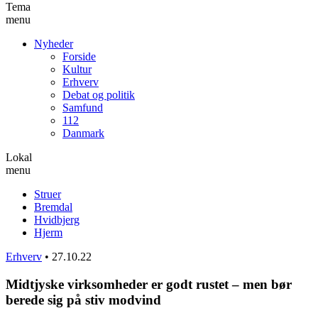
Tema
menu
Nyheder
Forside
Kultur
Erhverv
Debat og politik
Samfund
112
Danmark
Lokal
menu
Struer
Bremdal
Hvidbjerg
Hjerm
Erhverv
•
27.10.22
Midtjyske virksomheder er godt rustet – men bør
berede sig på stiv modvind