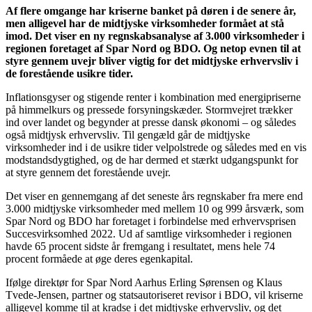
Af flere omgange har kriserne banket på døren i de senere år,
men alligevel har de midtjyske virksomheder formået at stå
imod. Det viser en ny regnskabsanalyse af 3.000 virksomheder i
regionen foretaget af Spar Nord og BDO. Og netop evnen til at
styre gennem uvejr bliver vigtig for det midtjyske erhvervsliv i
de forestående usikre tider.
Inflationsgyser og stigende renter i kombination med energipriserne
på himmelkurs og pressede forsyningskæder. Stormvejret trækker
ind over landet og begynder at presse dansk økonomi – og således
også midtjysk erhvervsliv. Til gengæld går de midtjyske
virksomheder ind i de usikre tider velpolstrede og således med en vis
modstandsdygtighed, og de har dermed et stærkt udgangspunkt for
at styre gennem det forestående uvejr.
Det viser en gennemgang af det seneste års regnskaber fra mere end
3.000 midtjyske virksomheder med mellem 10 og 999 årsværk, som
Spar Nord og BDO har foretaget i forbindelse med erhvervsprisen
Succesvirksomhed 2022. Ud af samtlige virksomheder i regionen
havde 65 procent sidste år fremgang i resultatet, mens hele 74
procent formåede at øge deres egenkapital.
Ifølge direktør for Spar Nord Aarhus Erling Sørensen og Klaus
Tvede-Jensen, partner og statsautoriseret revisor i BDO, vil kriserne
alligevel komme til at kradse i det midtjyske erhvervsliv, og det