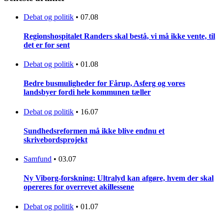
Debat og politik
•
07.08
Regionshospitalet Randers skal bestå, vi må ikke vente, til
det er for sent
Debat og politik
•
01.08
Bedre busmuligheder for Fårup, Asferg og vores
landsbyer fordi hele kommunen tæller
Debat og politik
•
16.07
Sundhedsreformen må ikke blive endnu et
skrivebordsprojekt
Samfund
•
03.07
Ny Viborg-forskning: Ultralyd kan afgøre, hvem der skal
opereres for overrevet akillessene
Debat og politik
•
01.07