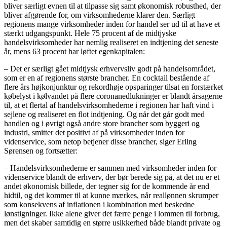
bliver særligt evnen til at tilpasse sig samt økonomisk robusthed, der
bliver afgørende for, om virksomhederne klarer den. Særligt
regionens mange virksomheder inden for handel ser ud til at have et
stærkt udgangspunkt. Hele 75 procent af de midtjyske
handelsvirksomheder har nemlig realiseret en indtjening det seneste
år, mens 63 procent har løftet egenkapitalen:
– Det er særligt gået midtjysk erhvervsliv godt på handelsområdet,
som er en af regionens største brancher. En cocktail bestående af
flere års højkonjunktur og rekordhøje opsparinger tilsat en forstærket
købelyst i kølvandet på flere coronanedlukninger er blandt årsagerne
til, at et flertal af handelsvirksomhederne i regionen har haft vind i
sejlene og realiseret en flot indtjening. Og når det går godt med
handlen og i øvrigt også andre store brancher som byggeri og
industri, smitter det positivt af på virksomheder inden for
videnservice, som netop betjener disse brancher, siger Erling
Sørensen og fortsætter:
– Handelsvirksomhederne er sammen med virksomheder inden for
videnservice blandt de erhverv, der bør berede sig på, at det nu er et
andet økonomisk billede, der tegner sig for de kommende år end
hidtil, og det kommer til at kunne mærkes, når reallønnen skrumper
som konsekvens af inflationen i kombination med beskedne
lønstigninger. Ikke alene giver det færre penge i lommen til forbrug,
men det skaber samtidig en større usikkerhed både blandt private og