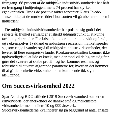
fremgang. 68 procent af de midtjyske industrivirksomheder har haft
en fremgang i indtjeningen, mens 74 procent har styrket
egenkapitalen. Trods de positive takter forventer Klaus Tvede-
Jensen ikke, at de mørkere tider i horisonten vil gå ubemærket hen i
industrien:
– De midtjyske industrivirksomheder har polstret sig godt i det
seneste år, hvilket selvsagt er et stærkt udgangspunkt til at kunne
tackle mørkere tider. For krisen kommer til at ramme vidt og bredt,
og i eksempelvis Tyskland er industrien i recession, hvilket spreder
sig som ringe i vandet også til midtjyske industrivirksomheder, der
leverer til flere europæiske lande. Konkurrencekraften kommer ikke
nødvendigvis til at lide et knæk, men derimod vil de højere udgifter
gøre det sværere at skabe profit – og her kommer resiliens og
robusthed til at være afgørende parametre for, hvordan det kommer
til at gå den enkelte virksomhed i den kommende tid, siger han
afsluttende.
Om Succesvirksomhed 2022
Spar Nord og BDO stiftede i 2019 Succesvirksomhed som er en
erhvervspris, der anerkender de danske små og mellemstore
virksomheder med mellem 10 og 999 årsværk.
Succesvirksomhederne kvalificerer sig på baggrund af antal ansatte