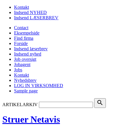
Kontakt
Indsend NYHED
Indsend LÆSERBREV
Contact
Eksempelside
Find firma
Forside
Indsend læserbrev
Indsend nyhed
Job oversigt
Jobagent
Jobs
Kontakt
Nyhedsbrev
LOG IN VIRKSOMHED
Sample page
search
ARTIKELARKIV
Struer Netavis