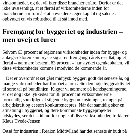
virksomheder, og det vil især disse brancher erfare. Derfor er det
ikke uvæsentligt, at et flertal af virksomhederne inden for
brancherne har formået at hæve deres egenkapital og således
opbygget en vis robusthed til at stå imod med.
Fremgang for byggeriet og industrien –
men uvejret lurer
Selvom 63 procent af regionens virksomheder inden for bygge- og
anlægssektoren kan bryste sig af en fremgang i årets resultat, og et
flertal – nærmere bestemt 63 procent – har styrket egenkapitalen, vil
disse virksomheder komme i modvind de kommende år.
– Det er overordnet set gået midtjysk byggeri godt det seneste år, og
mange virksomheder har formået at omsætte den høje byggeaktivitet
til sorte tal på bundlinjen. Kigger vi nærmere på kendsgerningerne,
er det dog ikke lykkedes for 38 procent af virksomhederne –
formentlig som følge af stigende byggeomkostninger, mangel på
arbejdskraft og et stort konkurrencepres. Når der samtidig sker en
afmatning i byggeriet, og flere kommunale byggeprojekter
udskydes, ser det skidt ud for nogle af disse virksomheder, forklarer
Klaus Tvede-Jensen.
Også for industrien i Region Midtjylland har det seneste år budt på