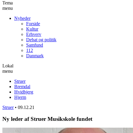
Tema
menu
Nyheder
Forside
Kultur
Erhverv
Debat og politik
Samfund
112
Danmark
Lokal
menu
Struer
Bremdal
Hvidbjerg
Hjerm
Struer
•
09.12.21
Ny leder af Struer Musikskole fundet