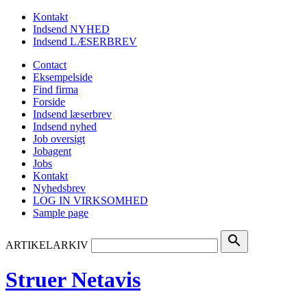
Kontakt
Indsend NYHED
Indsend LÆSERBREV
Contact
Eksempelside
Find firma
Forside
Indsend læserbrev
Indsend nyhed
Job oversigt
Jobagent
Jobs
Kontakt
Nyhedsbrev
LOG IN VIRKSOMHED
Sample page
search
ARTIKELARKIV
Struer Netavis