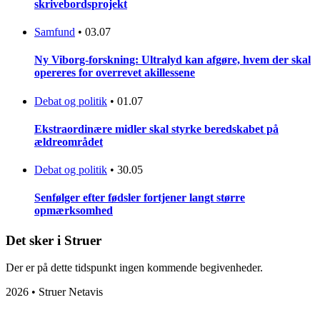
skrivebordsprojekt
Samfund
•
03.07
Ny Viborg-forskning: Ultralyd kan afgøre, hvem der skal
opereres for overrevet akillessene
Debat og politik
•
01.07
Ekstraordinære midler skal styrke beredskabet på
ældreområdet
Debat og politik
•
30.05
Senfølger efter fødsler fortjener langt større
opmærksomhed
Det sker i Struer
Der er på dette tidspunkt ingen kommende begivenheder.
2026 • Struer Netavis