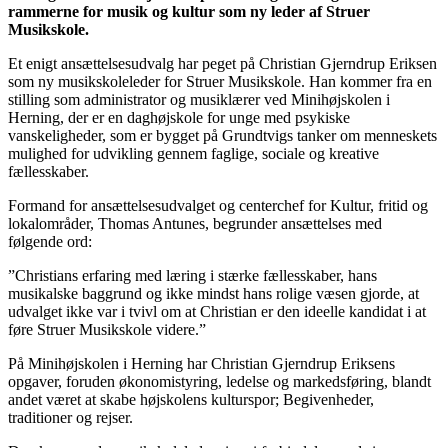
rammerne for musik og kultur som ny leder af Struer
Musikskole.
Et enigt ansættelsesudvalg har peget på Christian Gjerndrup Eriksen
som ny musikskoleleder for Struer Musikskole. Han kommer fra en
stilling som administrator og musiklærer ved Minihøjskolen i
Herning, der er en daghøjskole for unge med psykiske
vanskeligheder, som er bygget på Grundtvigs tanker om menneskets
mulighed for udvikling gennem faglige, sociale og kreative
fællesskaber.
Formand for ansættelsesudvalget og centerchef for Kultur, fritid og
lokalområder, Thomas Antunes, begrunder ansættelses med
følgende ord:
”Christians erfaring med læring i stærke fællesskaber, hans
musikalske baggrund og ikke mindst hans rolige væsen gjorde, at
udvalget ikke var i tvivl om at Christian er den ideelle kandidat i at
føre Struer Musikskole videre.”
På Minihøjskolen i Herning har Christian Gjerndrup Eriksens
opgaver, foruden økonomistyring, ledelse og markedsføring, blandt
andet været at skabe højskolens kulturspor; Begivenheder,
traditioner og rejser.