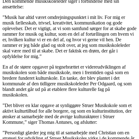
Den kommende musikskoleleder siger i forbindelse med sin
ansættelse:
”Musik har altid været omdrejningspunktet i mit liv. For mig er
musik fællesskab, trivsel, kreativitet, kommunikation og gode
oplevelser. Det er vigtigt, at vi som samfund sørger for at skabe gode
rammer for musik og kultur, som en del af fortællingen om hvem vi
er, hvilken kultur vi er en del af, og hvor vi gerne vil hen. De
rammer er jeg både glad og stolt over, at jeg som musikskoleleder
skal være med til at skabe. Det er faktisk en drøm, der går i
opfyldelse for mig.”
En af de større opgaver på tegnebrættet er videreudviklingen af
musikskolen som både musikskole, men i fremtiden også som en
bredere funderet kulturskole. En tanke, der blev plantet i det
kommunale af den tidligere musikskoleleder Per Odgaard, og som
blandt andet går ud på at etablere flere kulturelle fag på
musikskolen.
”Det bliver en klar opgave at synliggøre Struer Musikskole som et
aktivt kulturtilbud for alle borgere, og som en kulturinstitution, der
ønsker at samarbejde med de øvrige kulturaktører i Struer
Kommune,” siger Thomas Antunes, og afslutter:
”Personligt glæder jeg mig til at samarbejde med Christian om en
strategi for udvikling af Struer Musikskoles virke i de kommende år