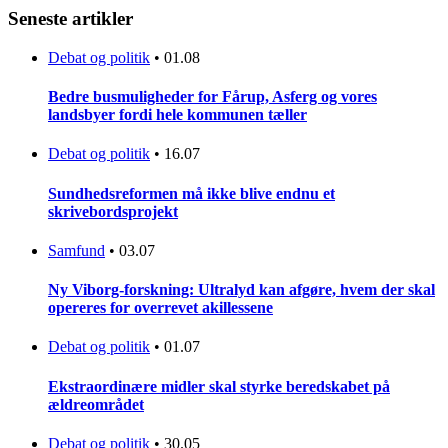
Seneste artikler
Debat og politik
•
01.08
Bedre busmuligheder for Fårup, Asferg og vores
landsbyer fordi hele kommunen tæller
Debat og politik
•
16.07
Sundhedsreformen må ikke blive endnu et
skrivebordsprojekt
Samfund
•
03.07
Ny Viborg-forskning: Ultralyd kan afgøre, hvem der skal
opereres for overrevet akillessene
Debat og politik
•
01.07
Ekstraordinære midler skal styrke beredskabet på
ældreområdet
Debat og politik
•
30.05