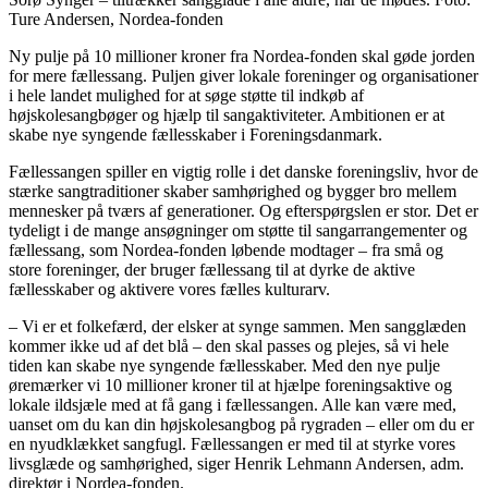
Ture Andersen, Nordea-fonden
Ny pulje på 10 millioner kroner fra Nordea-fonden skal gøde jorden
for mere fællessang. Puljen giver lokale foreninger og organisationer
i hele landet mulighed for at søge støtte til indkøb af
højskolesangbøger og hjælp til sangaktiviteter. Ambitionen er at
skabe nye syngende fællesskaber i Foreningsdanmark.
Fællessangen spiller en vigtig rolle i det danske foreningsliv, hvor de
stærke sangtraditioner skaber samhørighed og bygger bro mellem
mennesker på tværs af generationer. Og efterspørgslen er stor. Det er
tydeligt i de mange ansøgninger om støtte til sangarrangementer og
fællessang, som Nordea-fonden løbende modtager – fra små og
store foreninger, der bruger fællessang til at dyrke de aktive
fællesskaber og aktivere vores fælles kulturarv.
– Vi er et folkefærd, der elsker at synge sammen. Men sangglæden
kommer ikke ud af det blå – den skal passes og plejes, så vi hele
tiden kan skabe nye syngende fællesskaber. Med den nye pulje
øremærker vi 10 millioner kroner til at hjælpe foreningsaktive og
lokale ildsjæle med at få gang i fællessangen. Alle kan være med,
uanset om du kan din højskolesangbog på rygraden – eller om du er
en nyudklækket sangfugl. Fællessangen er med til at styrke vores
livsglæde og samhørighed, siger Henrik Lehmann Andersen, adm.
direktør i Nordea-fonden.