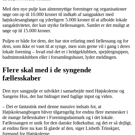
Med den nye pulje kan almennyttige foreninger og organisationer
søge om op til 10.000 kroner til indkøb af sangpakker med
højskolesangbøger og yderligere 5.000 kroner til at afholde lokale
sangaktiviteter, der kan styrke fællessangen. Samlet er det muligt at
søge op til 15.000 kroner.
Puljen er både for dem, der har stor erfaring med fællessang og for
dem, som ikke er vant til at synge, men som gerne vil i gang i deres
lokale forening – hvad end det er i bridgeklubben, spejdergruppen,
badmintonklubben eller i forsamlingshuset, lyder meldingen.
Flere skal med i de syngende
fællesskaber
Den nye sangpulje er udviklet i samarbejde med Højskolerne og
Sangens Hus, der har bidraget med faglige input og viden.
– Det er fantastisk med denne massive indsats for, at
Højskolesangbogen bliver tilgængelig for endnu flere mennesker i
de mange fællesskaber i Foreningsdanmark og i det lokale.
Fællessangen er unik for den danske folkekultur, og det er så dejligt,
at endnu flere nu kan få glæde af den, siger Lisbeth Trinskjær,
formand for Højskolerne.