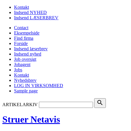
Kontakt
Indsend NYHED
Indsend LÆSERBREV
Contact
Eksempelside
Find firma
Forside
Indsend læserbrev
Indsend nyhed
Job oversigt
Jobagent
Jobs
Kontakt
Nyhedsbrev
LOG IN VIRKSOMHED
Sample page
search
ARTIKELARKIV
Struer Netavis