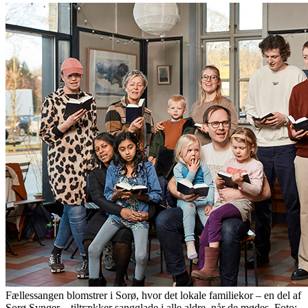
Fællessangen blomstrer i Sorø, hvor det lokale familiekor – en del af
Sorø Synger – tiltrækker sangglade i alle aldre, når de mødes. Foto: