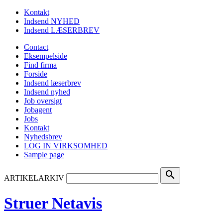
Kontakt
Indsend NYHED
Indsend LÆSERBREV
Contact
Eksempelside
Find firma
Forside
Indsend læserbrev
Indsend nyhed
Job oversigt
Jobagent
Jobs
Kontakt
Nyhedsbrev
LOG IN VIRKSOMHED
Sample page
search
ARTIKELARKIV
Struer Netavis