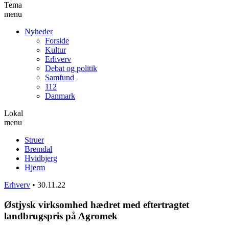
Tema
menu
Nyheder
Forside
Kultur
Erhverv
Debat og politik
Samfund
112
Danmark
Lokal
menu
Struer
Bremdal
Hvidbjerg
Hjerm
Erhverv
•
30.11.22
Østjysk virksomhed hædret med eftertragtet
landbrugspris på Agromek