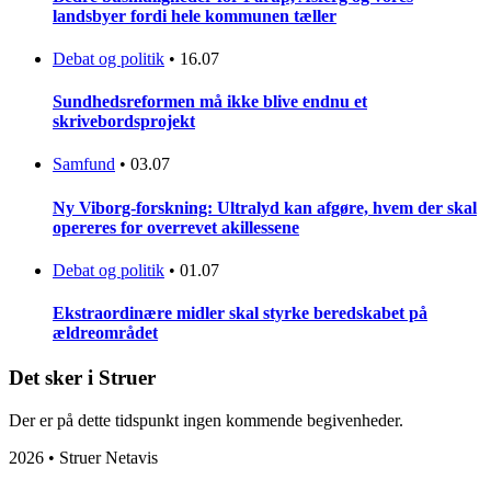
landsbyer fordi hele kommunen tæller
Debat og politik
•
16.07
Sundhedsreformen må ikke blive endnu et
skrivebordsprojekt
Samfund
•
03.07
Ny Viborg-forskning: Ultralyd kan afgøre, hvem der skal
opereres for overrevet akillessene
Debat og politik
•
01.07
Ekstraordinære midler skal styrke beredskabet på
ældreområdet
Det sker i Struer
Der er på dette tidspunkt ingen kommende begivenheder.
2026 • Struer Netavis