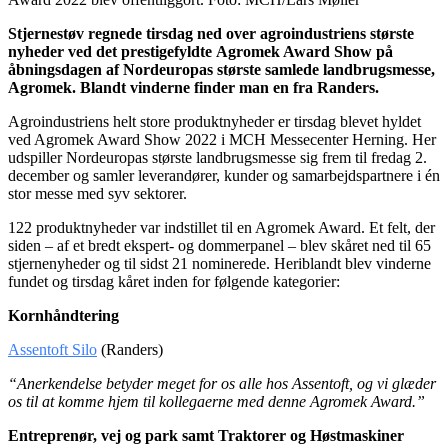
Stjernestøv regnede tirsdag ned over agroindustriens største
nyheder ved det prestigefyldte Agromek Award Show på
åbningsdagen af Nordeuropas største samlede landbrugsmesse,
Agromek. Blandt vinderne finder man en fra Randers.
Agroindustriens helt store produktnyheder er tirsdag blevet hyldet
ved Agromek Award Show 2022 i MCH Messecenter Herning. Her
udspiller Nordeuropas største landbrugsmesse sig frem til fredag 2.
december og samler leverandører, kunder og samarbejdspartnere i én
stor messe med syv sektorer.
122 produktnyheder var indstillet til en Agromek Award. Et felt, der
siden – af et bredt ekspert- og dommerpanel – blev skåret ned til 65
stjernenyheder og til sidst 21 nominerede. Heriblandt blev vinderne
fundet og tirsdag kåret inden for følgende kategorier:
Kornhåndtering
Assentoft Silo
(Randers)
“Anerkendelse betyder meget for os alle hos Assentoft, og vi glæder
os til at komme hjem til kollegaerne med denne Agromek Award.”
Entreprenør, vej og park samt Traktorer og Høstmaskiner