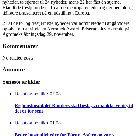
nyheder, to stjerner til 24 nyheder, mens 22 har fået én stjerne.
Blandt de trestjernede er 15 af dem europanyheder og dermed aldrig
tidligere præsenteret på en udstilling i Europa.
21 af de to- og trestjernede nyheder var nominerede til at gå videre i
opløbet om at vinde en Agromek Award. Priserne blev overrakt på
Agromeks åbningsdag 29. november.
Kommentarer
No related posts.
Annonce
Seneste artikler
Debat og politik
•
07.08
Regionshospitalet Randers skal bestå, vi må ikke vente, til
det er for sent
Debat og politik
•
01.08
Bedre busmuligheder for Fårup, Asferg og vores