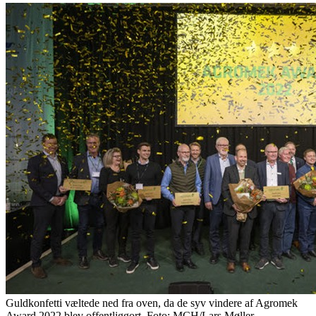
Guldkonfetti væltede ned fra oven, da de syv vindere af Agromek
Award 2022 blev offentliggort. Foto: MCH/Lars Møller