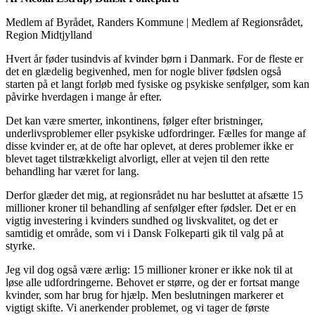
Medlem af Byrådet, Randers Kommune
|
Medlem af Regionsrådet,
Region Midtjylland
Hvert år føder tusindvis af kvinder børn i Danmark. For de fleste er
det en glædelig begivenhed, men for nogle bliver fødslen også
starten på et langt forløb med fysiske og psykiske senfølger, som kan
påvirke hverdagen i mange år efter.
Det kan være smerter, inkontinens, følger efter bristninger,
underlivsproblemer eller psykiske udfordringer. Fælles for mange af
disse kvinder er, at de ofte har oplevet, at deres problemer ikke er
blevet taget tilstrækkeligt alvorligt, eller at vejen til den rette
behandling har været for lang.
Derfor glæder det mig, at regionsrådet nu har besluttet at afsætte 15
millioner kroner til behandling af senfølger efter fødsler. Det er en
vigtig investering i kvinders sundhed og livskvalitet, og det er
samtidig et område, som vi i Dansk Folkeparti gik til valg på at
styrke.
Jeg vil dog også være ærlig: 15 millioner kroner er ikke nok til at
løse alle udfordringerne. Behovet er større, og der er fortsat mange
kvinder, som har brug for hjælp. Men beslutningen markerer et
vigtigt skifte. Vi anerkender problemet, og vi tager de første