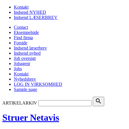
Kontakt
Indsend NYHED
Indsend LÆSERBREV
Contact
Eksempelside
Find firma
Forside
Indsend læserbrev
Indsend nyhed
Job oversigt
Jobagent
Jobs
Kontakt
Nyhedsbrev
LOG IN VIRKSOMHED
Sample page
search
ARTIKELARKIV
Struer Netavis