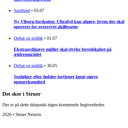
Samfund
•
03.07
Ny Viborg-forskning: Ultralyd kan afgøre, hvem der skal
opereres for overrevet akillessene
Debat og politik
•
01.07
Ekstraordinære midler skal styrke beredskabet på
ældreområdet
Debat og politik
•
30.05
Senfølger efter fødsler fortjener langt større
opmærksomhed
Det sker i Struer
Der er på dette tidspunkt ingen kommende begivenheder.
2026 • Struer Netavis