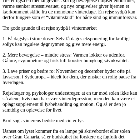
Det er også en mental gevinst: sol og bevægelse udløser endorfiner,
varme sænker stressniveauet, og nye omgivelser giver hjernen et
kærkomment skifte fra de monotone vinterdage. En rejse sydpå kan
derfor fungere som et “vitaminskud” for både sind og immunforsvar.
Tre gode grunde til at rejse sydpå i vintermørket
1. Få dagslys i store doser: Selv få dages eksponering for kraftigt
sollys kan regulere døgnrytmen og give mere energi.
2. Mere bevægelse – mindre stress: Varmen lokker os udenfor.
Gåture, svømmeture og frisk luft booster humør og søvnkvalitet.
3. Lave priser og bedre ro: November og december byder ofte på
lavsæson i Sydeuropa – ideelt for dem, der ønsker en rolig pause fra
hverdagen.
Rejselæger og psykologer understreger, at en tur mod solen ikke kan
stå alene, hvis man har svær vinterdepression, men den kan være et
oplagt supplement til lysbehandling og motion. Og så er den jo
samtidig en oplevelse for livet.
Kort sagt: vinterens bedste medicin er lys
Uanset om lyset kommer fra en lampe på skrivebordet eller solen
over Gran Canaria, så er budskabet fra forskere og fagfolk det