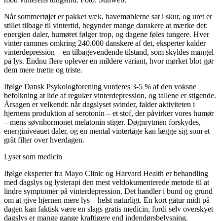
Når sommertøjet er pakket væk, havemøblerne sat i skur, og uret er
stillet tilbage til vintertid, begynder mange danskere at mærke det:
energien daler, humøret følger trop, og dagene føles tungere. Hver
vinter rammes omkring 240.000 danskere af det, eksperter kalder
vinterdepression – en tilbagevendende tilstand, som skyldes mangel
på lys. Endnu flere oplever en mildere variant, hvor mørket blot gør
dem mere trætte og triste.
Ifølge Dansk Psykologforening vurderes 3-5 % af den voksne
befolkning at lide af regulær vinterdepression, og tallene er stigende.
Årsagen er velkendt: når dagslyset svinder, falder aktiviteten i
hjernens produktion af serotonin – et stof, der påvirker vores humør
– mens søvnhormonet melatonin stiger. Døgnrytmen forskydes,
energiniveauet daler, og en mental vintertåge kan lægge sig som et
gråt filter over hverdagen.
Lyset som medicin
Ifølge eksperter fra Mayo Clinic og Harvard Health er behandling
med dagslys og lysterapi den mest veldokumenterede metode til at
lindre symptomer på vinterdepression. Det handler i bund og grund
om at give hjernen mere lys – helst naturligt. En kort gåtur midt på
dagen kan faktisk være en slags gratis medicin, fordi selv overskyet
dagslys er mange gange kraftigere end indendørsbelysning.