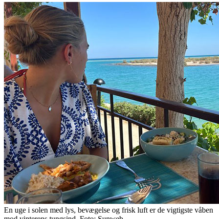
En uge i solen med lys, bevægelse og frisk luft er de vigtigste våben
mod vinterens tungsind. Foto: Sunweb.