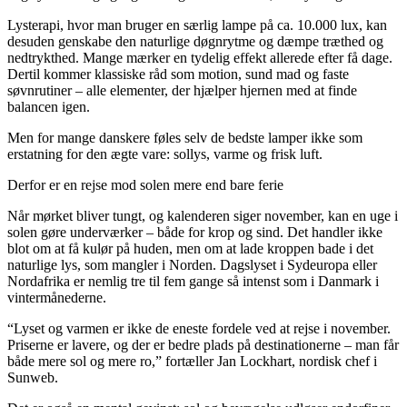
Lysterapi, hvor man bruger en særlig lampe på ca. 10.000 lux, kan
desuden genskabe den naturlige døgnrytme og dæmpe træthed og
nedtrykthed. Mange mærker en tydelig effekt allerede efter få dage.
Dertil kommer klassiske råd som motion, sund mad og faste
søvnrutiner – alle elementer, der hjælper hjernen med at finde
balancen igen.
Men for mange danskere føles selv de bedste lamper ikke som
erstatning for den ægte vare: sollys, varme og frisk luft.
Derfor er en rejse mod solen mere end bare ferie
Når mørket bliver tungt, og kalenderen siger november, kan en uge i
solen gøre underværker – både for krop og sind. Det handler ikke
blot om at få kulør på huden, men om at lade kroppen bade i det
naturlige lys, som mangler i Norden. Dagslyset i Sydeuropa eller
Nordafrika er nemlig tre til fem gange så intenst som i Danmark i
vintermånederne.
“Lyset og varmen er ikke de eneste fordele ved at rejse i november.
Priserne er lavere, og der er bedre plads på destinationerne – man får
både mere sol og mere ro,” fortæller Jan Lockhart, nordisk chef i
Sunweb.