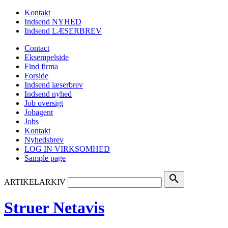
Kontakt
Indsend NYHED
Indsend LÆSERBREV
Contact
Eksempelside
Find firma
Forside
Indsend læserbrev
Indsend nyhed
Job oversigt
Jobagent
Jobs
Kontakt
Nyhedsbrev
LOG IN VIRKSOMHED
Sample page
search
ARTIKELARKIV
Struer Netavis