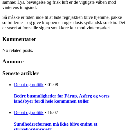
samme: Lys, bevægelse og frisk luft er de vigtigste våben mod
vinterens tungsind.
Så måske er tiden inde til at lade regnjakken blive hjemme, pakke
solbrillerne – og give kroppen en uges dosis sydlandsk solskin. Det
er svært at forestille sig en smukkere kur mod vintermørket.
Kommentarer
No related posts.
Annonce
Seneste artikler
Debat og politik
•
01.08
Bedre busmuligheder for Fårup, Asferg og vores
landsbyer fordi hele kommunen tæller
Debat og politik
•
16.07
Sundhedsreformen må ikke blive endnu et
skrivebordsprojekt