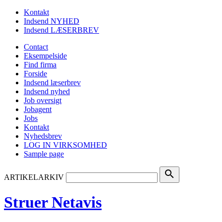
Kontakt
Indsend NYHED
Indsend LÆSERBREV
Contact
Eksempelside
Find firma
Forside
Indsend læserbrev
Indsend nyhed
Job oversigt
Jobagent
Jobs
Kontakt
Nyhedsbrev
LOG IN VIRKSOMHED
Sample page
search
ARTIKELARKIV
Struer Netavis