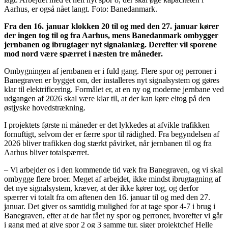
Aarhus, er også nået langt. Foto: Banedanmark.
Fra den 16. januar klokken 20 til og med den 27. januar kører
der ingen tog til og fra Aarhus, mens Banedanmark ombygger
jernbanen og ibrugtager nyt signalanlæg. Derefter vil sporene
mod nord være spærret i næsten tre måneder.
Ombygningen af jernbanen er i fuld gang. Flere spor og perroner i
Banegraven er bygget om, der installeres nyt signalsystem og gøres
klar til elektrificering. Formålet er, at en ny og moderne jernbane ved
udgangen af 2026 skal være klar til, at der kan køre eltog på den
østjyske hovedstrækning.
I projektets første ni måneder er det lykkedes at afvikle trafikken
fornuftigt, selvom der er færre spor til rådighed. Fra begyndelsen af
2026 bliver trafikken dog stærkt påvirket, når jernbanen til og fra
Aarhus bliver totalspærret.
– Vi arbejder os i den kommende tid væk fra Banegraven, og vi skal
ombygge flere broer. Meget af arbejdet, ikke mindst ibrugtagning af
det nye signalsystem, kræver, at der ikke kører tog, og derfor
spærrer vi totalt fra om aftenen den 16. januar til og med den 27.
januar. Det giver os samtidig mulighed for at tage spor 4-7 i brug i
Banegraven, efter at de har fået ny spor og perroner, hvorefter vi går
i gang med at give spor 2 og 3 samme tur, siger projektchef Helle