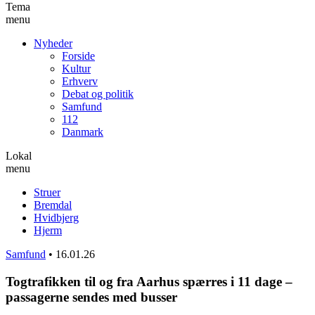
Tema
menu
Nyheder
Forside
Kultur
Erhverv
Debat og politik
Samfund
112
Danmark
Lokal
menu
Struer
Bremdal
Hvidbjerg
Hjerm
Samfund
•
16.01.26
Togtrafikken til og fra Aarhus spærres i 11 dage –
passagerne sendes med busser