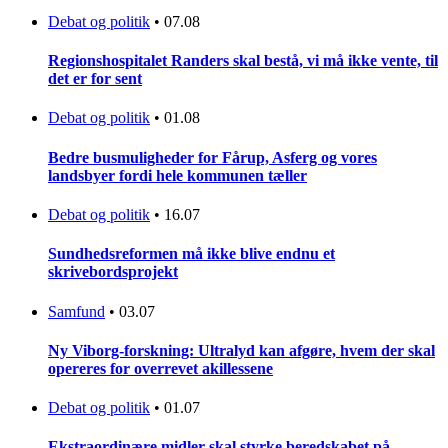
Debat og politik
•
07.08
Regionshospitalet Randers skal bestå, vi må ikke vente, til
det er for sent
Debat og politik
•
01.08
Bedre busmuligheder for Fårup, Asferg og vores
landsbyer fordi hele kommunen tæller
Debat og politik
•
16.07
Sundhedsreformen må ikke blive endnu et
skrivebordsprojekt
Samfund
•
03.07
Ny Viborg-forskning: Ultralyd kan afgøre, hvem der skal
opereres for overrevet akillessene
Debat og politik
•
01.07
Ekstraordinære midler skal styrke beredskabet på