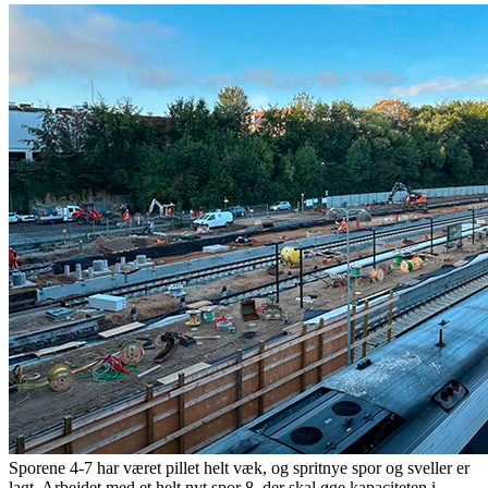
Sporene 4-7 har været pillet helt væk, og spritnye spor og sveller er
lagt. Arbejdet med et helt nyt spor 8, der skal øge kapaciteten i