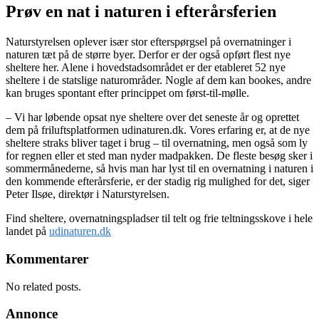
Prøv en nat i naturen i efterårsferien
Naturstyrelsen oplever især stor efterspørgsel på overnatninger i
naturen tæt på de større byer. Derfor er der også opført flest nye
sheltere her. Alene i hovedstadsområdet er der etableret 52 nye
sheltere i de statslige naturområder. Nogle af dem kan bookes, andre
kan bruges spontant efter princippet om først-til-mølle.
– Vi har løbende opsat nye sheltere over det seneste år og oprettet
dem på friluftsplatformen udinaturen.dk. Vores erfaring er, at de nye
sheltere straks bliver taget i brug – til overnatning, men også som ly
for regnen eller et sted man nyder madpakken. De fleste besøg sker i
sommermånederne, så hvis man har lyst til en overnatning i naturen i
den kommende efterårsferie, er der stadig rig mulighed for det, siger
Peter Ilsøe, direktør i Naturstyrelsen.
Find sheltere, overnatningspladser til telt og frie teltningsskove i hele
landet på
udinaturen.dk
Kommentarer
No related posts.
Annonce