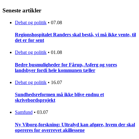
Seneste artikler
Debat og politik
•
07.08
Regionshospitalet Randers skal bestå, vi må ikke vente, til
det er for sent
Debat og politik
•
01.08
Bedre busmuligheder for Fårup, Asferg og vores
landsbyer fordi hele kommunen tæller
Debat og politik
•
16.07
Sundhedsreformen må ikke blive endnu et
skrivebordsprojekt
Samfund
•
03.07
Ny Viborg-forskning: Ultralyd kan afgøre, hvem der skal
opereres for overrevet akillessene