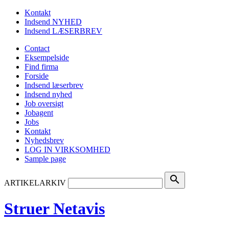
Kontakt
Indsend NYHED
Indsend LÆSERBREV
Contact
Eksempelside
Find firma
Forside
Indsend læserbrev
Indsend nyhed
Job oversigt
Jobagent
Jobs
Kontakt
Nyhedsbrev
LOG IN VIRKSOMHED
Sample page
search
ARTIKELARKIV
Struer Netavis