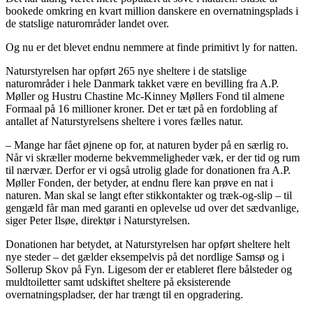
bookede omkring en kvart million danskere en overnatningsplads i
de statslige naturområder landet over.
Og nu er det blevet endnu nemmere at finde primitivt ly for natten.
Naturstyrelsen har opført 265 nye sheltere i de statslige
naturområder i hele Danmark takket være en bevilling fra A.P.
Møller og Hustru Chastine Mc-Kinney Møllers Fond til almene
Formaal på 16 millioner kroner. Det er tæt på en fordobling af
antallet af Naturstyrelsens sheltere i vores fælles natur.
– Mange har fået øjnene op for, at naturen byder på en særlig ro.
Når vi skræller moderne bekvemmeligheder væk, er der tid og rum
til nærvær. Derfor er vi også utrolig glade for donationen fra A.P.
Møller Fonden, der betyder, at endnu flere kan prøve en nat i
naturen. Man skal se langt efter stikkontakter og træk-og-slip – til
gengæld får man med garanti en oplevelse ud over det sædvanlige,
siger Peter Ilsøe, direktør i Naturstyrelsen.
Donationen har betydet, at Naturstyrelsen har opført sheltere helt
nye steder – det gælder eksempelvis på det nordlige Samsø og i
Sollerup Skov på Fyn. Ligesom der er etableret flere bålsteder og
muldtoiletter samt udskiftet sheltere på eksisterende
overnatningspladser, der har trængt til en opgradering.