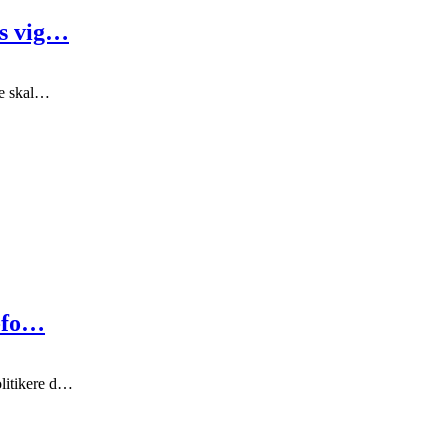
es vig…
de skal…
P-fo…
litikere d…