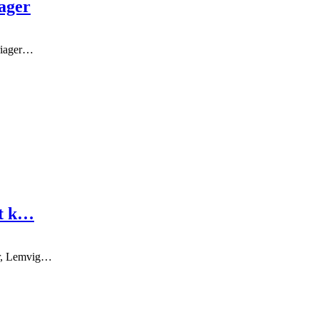
iager
ariager…
et k…
er, Lemvig…