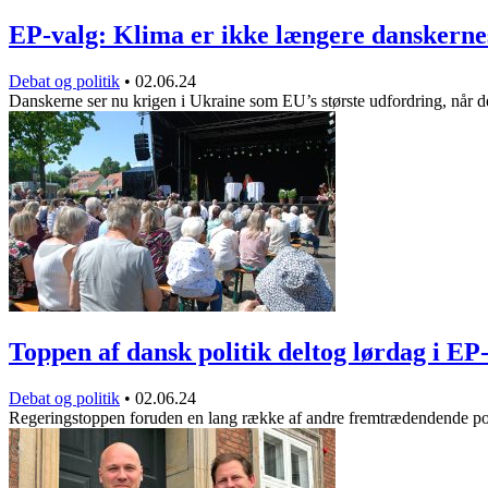
EP-valg: Klima er ikke længere danskern
Debat og politik
•
02.06.24
Danskerne ser nu krigen i Ukraine som EU’s største udfordring, når 
Toppen af dansk politik deltog lørdag i E
Debat og politik
•
02.06.24
Regeringstoppen foruden en lang række af andre fremtrædendende po