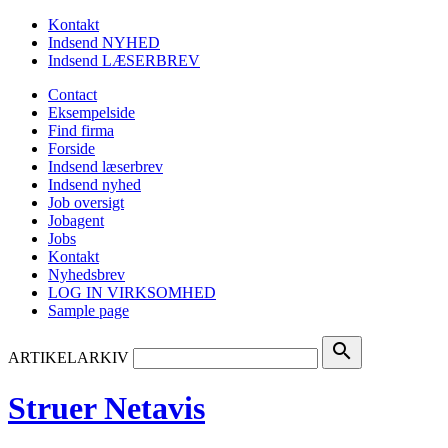
Kontakt
Indsend NYHED
Indsend LÆSERBREV
Contact
Eksempelside
Find firma
Forside
Indsend læserbrev
Indsend nyhed
Job oversigt
Jobagent
Jobs
Kontakt
Nyhedsbrev
LOG IN VIRKSOMHED
Sample page
search
ARTIKELARKIV
Struer Netavis