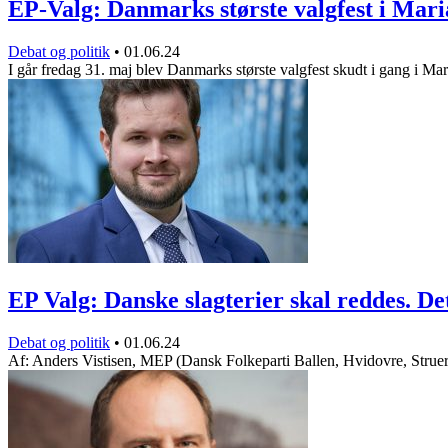
EP-Valg: Danmarks største valgfest i Mar
Debat og politik
•
01.06.24
I går fredag 31. maj blev Danmarks største valgfest skudt i gang i M
EP Valg: Danske slagterier skal reddes. D
Debat og politik
•
01.06.24
Af: Anders Vistisen, MEP (Dansk Folkeparti Ballen, Hvidovre, Stru