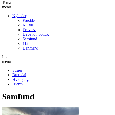
Tema
menu
Nyheder
Forside
Kultur
Erhverv
Debat og politik
Samfund
112
Danmark
Lokal
menu
Struer
Bremdal
Hvidbjerg
Hjerm
Samfund