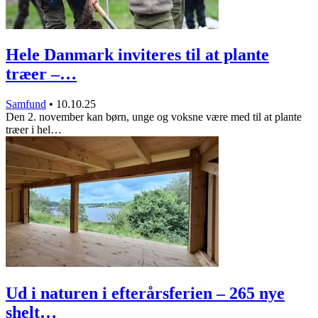
Hele Danmark inviteres til at plante
træer –…
Samfund
•
10.10.25
Den 2. november kan børn, unge og voksne være med til at plante
træer i hel…
Ud i naturen i efterårsferien – 265 nye
shelt…