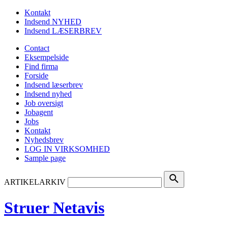
Kontakt
Indsend NYHED
Indsend LÆSERBREV
Contact
Eksempelside
Find firma
Forside
Indsend læserbrev
Indsend nyhed
Job oversigt
Jobagent
Jobs
Kontakt
Nyhedsbrev
LOG IN VIRKSOMHED
Sample page
search
ARTIKELARKIV
Struer Netavis