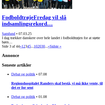
FodboldtrøjeFredag vil slå
indsamlingsrekord…
Samfund
•
07.03.25
I dag trækker danskere over hele landet i fodboldtrøjen for at støtte
børn…
Side 3 af 44
«
1
2
3
4
5
...
10
20
30
...
»
Sidste »
Annonce
Seneste artikler
Debat og politik
•
07.08
Regionshospitalet Randers skal bestå, vi må ikke vente, til
det er for sent
Debat og politik
•
01.08