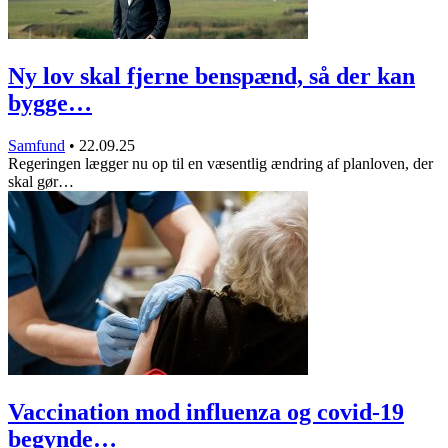
Ny lov skal fjerne benspænd, så der kan
bygge…
Samfund
•
22.09.25
Regeringen lægger nu op til en væsentlig ændring af planloven, der
skal gør…
Vaccination mod influenza og covid-19
begynde…