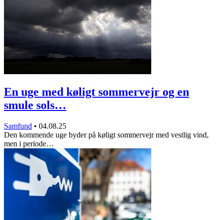
En uge med køligt sommervejr og en
smule sols…
Samfund
•
04.08.25
Den kommende uge byder på køligt sommervejr med vestlig vind,
men i periode…